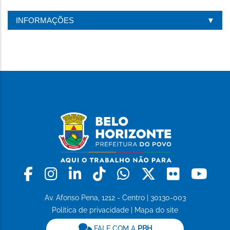
INFORMAÇÕES
Facebook
Instagram
Linkedin
Tiktok
Whatsapp
X
Flickr
Yo
Av. Afonso Pena, 1212 - Centro | 30130-003
Política de privacidade
|
Mapa do site
FALE COM A
PBH