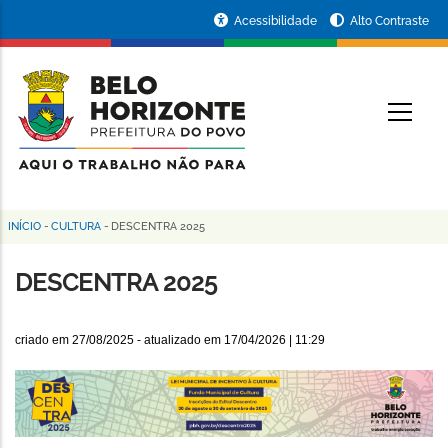
Pular
Portal
Acessibilidade
Alto Contraste
para
da
o
conteúdo
Prefeitura
O
principal
de
Belo
Horizonte
INÍCIO
-
CULTURA
-
DESCENTRA 2025
Trilha
de
DESCENTRA 2025
navegação
criado em
27/08/2025
- atualizado em
17/04/2026 | 11:29