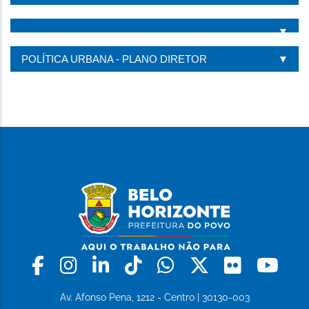
POLÍTICA URBANA - PLANO DIRETOR
Facebook
Instagram
Linkedin
Tiktok
Whatsapp
X
Flickr
Yo
Av. Afonso Pena, 1212 - Centro | 30130-003