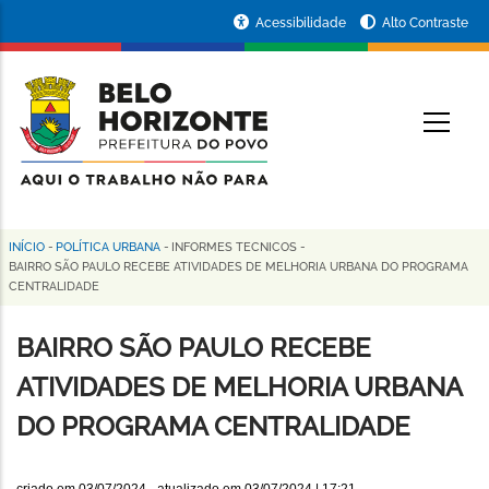
Pular
Portal
Acessibilidade
Alto Contraste
para
da
o
conteúdo
Prefeitura
O
principal
de
Belo
Horizonte
INÍCIO
-
POLÍTICA URBANA
-
INFORMES TECNICOS
-
Trilha
BAIRRO SÃO PAULO RECEBE ATIVIDADES DE MELHORIA URBANA DO PROGRAMA
CENTRALIDADE
de
navegação
BAIRRO SÃO PAULO RECEBE
ATIVIDADES DE MELHORIA URBANA
DO PROGRAMA CENTRALIDADE
criado em
03/07/2024
- atualizado em
03/07/2024 | 17:21