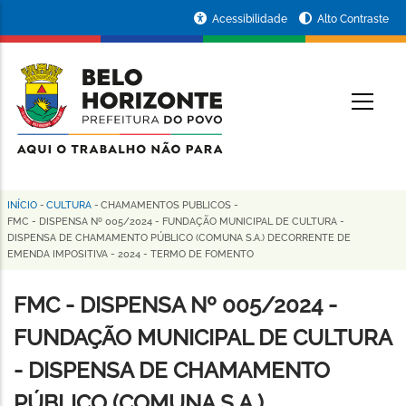
Pular
Portal
Acessibilidade
Alto Contraste
para
da
o
conteúdo
Prefeitura
O
principal
de
Belo
Horizonte
INÍCIO
-
CULTURA
-
CHAMAMENTOS PUBLICOS
-
Trilha
FMC - DISPENSA Nº 005/2024 - FUNDAÇÃO MUNICIPAL DE CULTURA -
DISPENSA DE CHAMAMENTO PÚBLICO (COMUNA S.A.) DECORRENTE DE
de
EMENDA IMPOSITIVA - 2024 - TERMO DE FOMENTO
navegação
FMC - DISPENSA Nº 005/2024 -
FUNDAÇÃO MUNICIPAL DE CULTURA
- DISPENSA DE CHAMAMENTO
PÚBLICO (COMUNA S.A.)