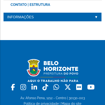
CONTATO | ESTRUTURA
INFORMAÇÕES
Facebook
Instagram
Linkedin
Tiktok
Whatsapp
X
Flickr
Yo
Av. Afonso Pena, 1212 - Centro | 30130-003
Política de privacidade
|
Mapa do site