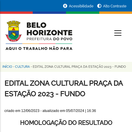
Pular
Portal
Acessibilidade
Alto Contraste
para
da
o
conteúdo
Prefeitura
O
principal
de
Belo
Horizonte
INÍCIO
-
CULTURA
-
EDITAL ZONA CULTURAL PRAÇA DA ESTAÇÃO 2023 - FUNDO
Trilha
de
EDITAL ZONA CULTURAL PRAÇA DA
navegação
ESTAÇÃO 2023 - FUNDO
criado em
12/06/2023
- atualizado em
05/07/2024 | 16:36
HOMOLOGAÇÃO DO RESULTADO