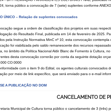
24, torna público a convocação de 7 (sete) suplentes conforme ANEX
O ÚNICO – Relação de suplentes convocados
vocação segue a ordem de classificação dos projetos em suas respecti
ogação do Resultado Final, publicada em 14 de fevereiro de 2025. Pa
idos pela Instrução Normativa MinC nº 10, esta convocação contempla 
cação foi viabilizada pelo saldo remanescente dos recursos repassado
a, no âmbito da Política Nacional Aldir Blanc de Fomento à Cultura, no
rentes desta convocação correrão por conta da seguinte dotação orç
.000 CO:0000
nformidade com o item 9 do Edital, os agentes culturais convocados 
tação por meio de link específico, que será enviado para o e-mail info
SE A PUBLICAÇÃO NO DOM
CANCELAMENTO DE P
retaria Municipal de Cultura torna público o cancelamento de 3 (três)