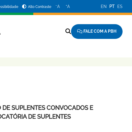
−
+
A
A
EN
PT
ES
ssibilidade
Alto Contraste
FALE COM A PBH
A
ÃO DE SUPLENTES CONVOCADOS E
CATÓRIA DE SUPLENTES