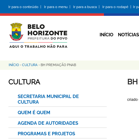
Pular
Ir para o conteúdo |
Ir para o menu |
Ir para a busca |
Ir para o rodapé |
Ir 
para
o
conteúdo
principal
INÍCIO
NOTÍCIAS
INÍCIO
-
CULTURA
-
BH PREMIAÇÃO PNAB
Trilha
de
BH
CULTURA
navegação
SECRETARIA MUNICIPAL DE
criado
CULTURA
QUEM É QUEM
AGENDA DE AUTORIDADES
PROGRAMAS E PROJETOS