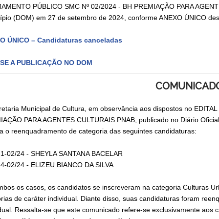
MENTO PÚBLICO SMC Nº 02/2024 - BH PREMIAÇÃO PARA AGENTES CU
ípio (DOM) em 27 de setembro de 2024, conforme ANEXO ÚNICO dest
O ÚNICO – Candidaturas canceladas
SE A PUBLICAÇÃO NO DOM
COMUNICAD
retaria Municipal de Cultura, em observância aos dispostos no E
AÇÃO PARA AGENTES CULTURAIS PNAB, publicado no Diário Oficial 
ca o reenquadramento de categoria das seguintes candidaturas:
21-02/24 - SHEYLA SANTANA BACELAR
4-02/24 - ELIZEU BIANCO DA SILVA
bos os casos, os candidatos se inscreveram na categoria Culturas Ur
tórias de caráter individual. Diante disso, suas candidaturas foram re
idual. Ressalta-se que este comunicado refere-se exclusivamente aos