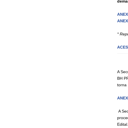
demai
ANEXO
ANEXO
* Rep
ACES
A Sec
BH PR
torn
ANEX
A Sec
proce
Edital