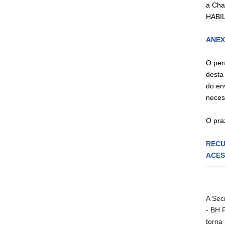
a Cha
HABIL
ANEXO
O per
desta
do en
neces
O pra
REC
ACES
A Sec
- BH 
torna