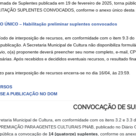
mada de Suplentes publicada em 19 de fevereiro de 2025, torna p
ITAÇÃO SUPLENTES CONVOCADOS, conforme o anexo único desta p
 ÚNICO – Habilitação preliminar suplentes convocados
íodo de interposição de recursos, em conformidade com o item 9.3 do Ed
 publicação. A Secretaria Municipal de Cultura não disponibiliza formu
vio, o(a) proponente deverá preencher seu nome completo, e-mail, CP
sárias. Após recebidos e decididos eventuais recursos, o resultado fin
zo para interposição de recursos encerra-se no dia 16/04, às 23:59.
URSOS
SE A PUBLICAÇÃO NO DOM
CONVOCAÇÃO DE SU
retaria Municipal de Cultura, em conformidade com os itens 3.2 
PREMIAÇÃO PARA AGENTES CULTURAIS PNAB, publicado no Diário Ofi
 pública a convocação de
14 (quatorze) suplentes
, conforme os anex