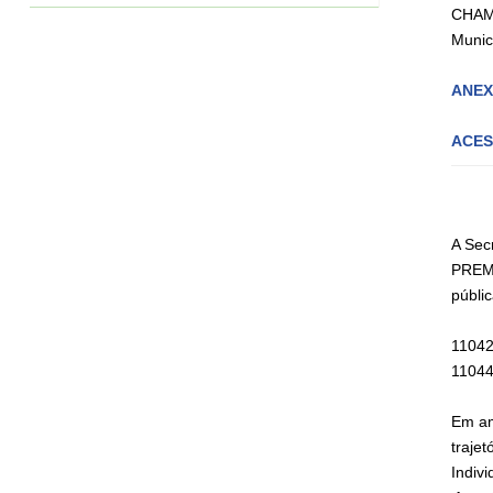
CHAMA
Munic
ANEX
ACES
A Sec
PREMI
públi
1104
11044
Em am
traje
Indiv