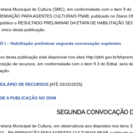
retaria Municipal de Cultura (SMC), em conformidade com o item
EMIAÇÃO PARA AGENTES CULTURAIS PNAB, publicado no Diário Ofici
a público o RESULTADO PRELIMINAR DA ETAPA DE HABILITAÇÃO 
 único desta publicação.
 I – Habilitação preliminar segunda convocação suplentes
xo desta publicação está disponível nos sites http://pbh.gov.br/bhpre
posição de recursos, em conformidade com o item 9.3 do Edital, será d
cação.
ULÁRIO DE RECURSOS
[ATÉ 03/10/2025]
SE A PUBLICAÇÃO NO DOM
SEGUNDA CONVOCAÇÃO D
retaria Municipal de Cultura, em observância aos dispostos nos i
24 - BH PREMIAÇÃO PARA AGENTES CULTURAIS PNAB, publicado no Di