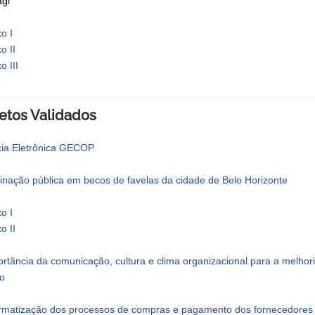
gi
o I
o II
o III
jetos Validados
ia Eletrônica GECOP
minação pública em becos de favelas da cidade de Belo Horizonte
o I
o II
ortância da comunicação, cultura e clima organizacional para a melhori
co
ormatização dos processos de compras e pagamento dos fornecedores d