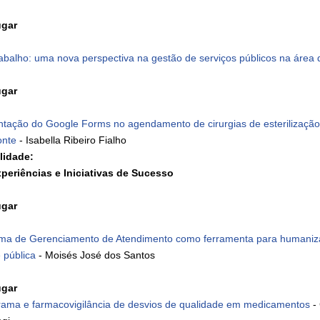
ugar
rabalho: uma nova perspectiva na gestão de serviços públicos na área
ugar
ntação do Google Forms no agendamento de cirurgias de esterilização 
onte
- Isabella Ribeiro Fialho
lidade:
xperiências e Iniciativas de Sucesso
ugar
ema de Gerenciamento de Atendimento como ferramenta para humaniza
 pública
- Moisés José dos Santos
ugar
ama e farmacovigilância de desvios de qualidade em medicamentos
- 