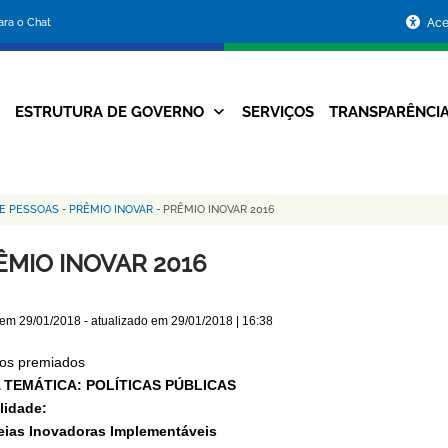
Portal
para o Chat
Ace
da
Prefeitura
ESTRUTURA DE GOVERNO
SERVIÇOS
TRANSPARÊNCI
Navegação
de
Principal
Belo
E PESSOAS
-
PRÊMIO INOVAR
-
PRÊMIO INOVAR 2016
Horizonte
ÊMIO INOVAR 2016
 em
29/01/2018
- atualizado em
29/01/2018 | 16:38
tos premiados
 TEMÁTICA: POLÍTICAS PÚBLICAS
lidade:
deias Inovadoras Implementáveis