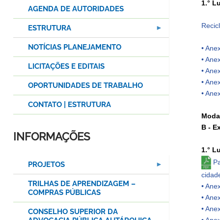
1.° L
AGENDA DE AUTORIDADES
Recic
ESTRUTURA
NOTÍCIAS PLANEJAMENTO
• Anex
• Anex
LICITAÇÕES E EDITAIS
• Anex
• Ane
OPORTUNIDADES DE TRABALHO
• Ane
CONTATO | ESTRUTURA
Moda
B - E
INFORMAÇÕES
1.° L
Pa
PROJETOS
cidad
TRILHAS DE APRENDIZAGEM –
• Anex
COMPRAS PÚBLICAS
• Anex
• Anex
CONSELHO SUPERIOR DA