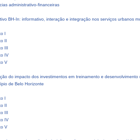
ias administrativo-financeiras
tivo BH-In: informativo, interação e integração nos serviços urbanos m
o I
o II
o III
xo IV
xo V
ação do impacto dos investimentos em treinamento e desenvolvimento 
ípio de Belo Horizonte
o I
o II
o III
xo IV
xo V