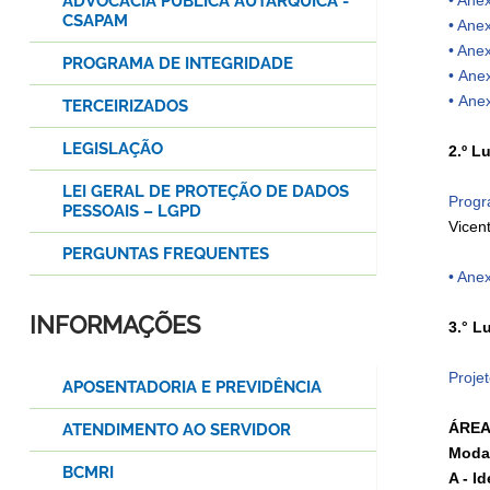
ADVOCACIA PÚBLICA AUTÁRQUICA -
• Ane
CSAPAM
• Ane
• Ane
PROGRAMA DE INTEGRIDADE
• Anex
• Anex
TERCEIRIZADOS
LEGISLAÇÃO
2.º L
LEI GERAL DE PROTEÇÃO DE DADOS
Progr
PESSOAIS – LGPD
Vicen
PERGUNTAS FREQUENTES
• Ane
INFORMAÇÕES
3.° L
Proje
APOSENTADORIA E PREVIDÊNCIA
ÁREA
ATENDIMENTO AO SERVIDOR
Moda
BCMRI
A - I