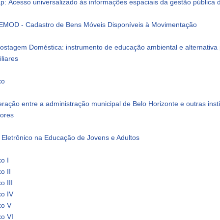
: Acesso universalizado às informações espaciais da gestão pública 
MOD - Cadastro de Bens Móveis Disponíveis à Movimentação
stagem Doméstica: instrumento de educação ambiental e alternativa p
liares
xo
ração entre a administração municipal de Belo Horizonte e outras insti
dores
o Eletrônico na Educação de Jovens e Adultos
o I
o II
o III
xo IV
xo V
xo VI