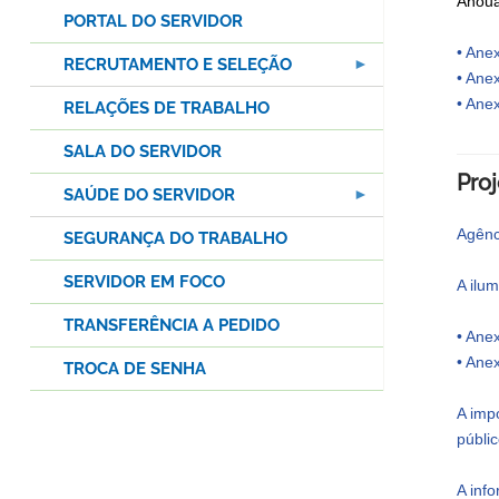
Ahoua
PORTAL DO SERVIDOR
• Anex
RECRUTAMENTO E SELEÇÃO
• Anex
• Anex
RELAÇÕES DE TRABALHO
SALA DO SERVIDOR
Pro
SAÚDE DO SERVIDOR
Agênc
SEGURANÇA DO TRABALHO
SERVIDOR EM FOCO
A ilu
TRANSFERÊNCIA A PEDIDO
• Anex
• Anex
TROCA DE SENHA
A imp
públi
A inf