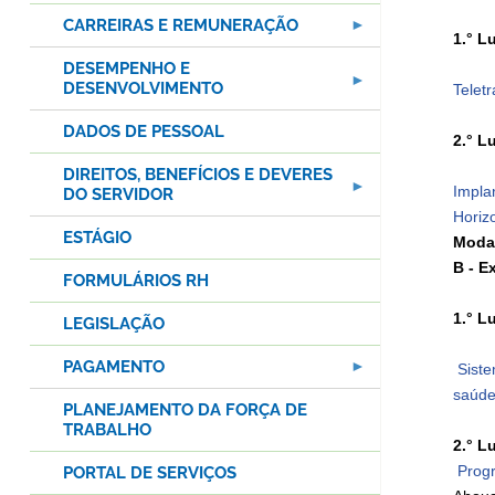
CARREIRAS E REMUNERAÇÃO
1.° L
DESEMPENHO E
DESENVOLVIMENTO
Telet
DADOS DE PESSOAL
2.° L
DIREITOS, BENEFÍCIOS E DEVERES
Impla
DO SERVIDOR
Horiz
ESTÁGIO
Moda
B - E
FORMULÁRIOS RH
1.° L
LEGISLAÇÃO
PAGAMENTO
Sist
saúde
PLANEJAMENTO DA FORÇA DE
TRABALHO
2.° L
Progr
PORTAL DE SERVIÇOS