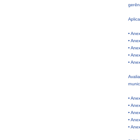
gerênc
Aplica
• Anex
• Anex
• Anex
• Ane
• Ane
Avali
munic
• Anex
• Anex
• Anex
• Ane
• Ane