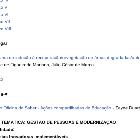
xo IV
xo V
xo VI
o VII
o VIII
ugar
ama de indução à recuperação/revegetação de áreas degradadas/antr
te de Figueiredo Mariano, Júlio César de Marco
xo
ugar
to Oficina do Saber - Ações compartilhadas de Educação -
Zayne Duart
 TEMÁTICA: GESTÃO DE PESSOAS E MODERNIZAÇÃO
lidade:
deias Inovadoras Implementáveis