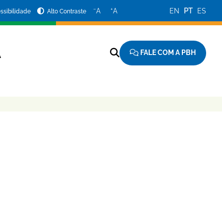
−
+
A
A
EN
PT
ES
ssibilidade
Alto Contraste
FALE COM A PBH
A