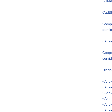
BHMap
CadBE
Compo
domici
• Ane
Coope
servi
Diári
• Anex
• Anex
• Anex
• Ane
• Ane
• Ane