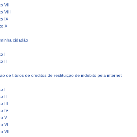
o VII
o VIII
xo IX
xo X
minha cidadão
o I
o II
o de títulos de créditos de restituição de indébito pela internet
o I
o II
o III
xo IV
xo V
xo VI
o VII