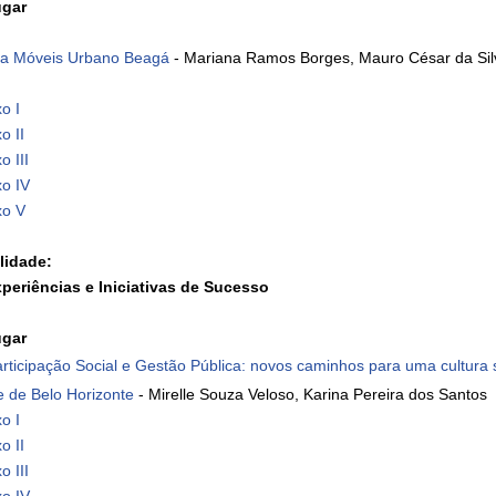
ugar
la Móveis Urbano Beagá
- Mariana Ramos Borges, Mauro César da Silv
o I
o II
o III
xo IV
xo V
lidade:
xperiências e Iniciativas de Sucesso
ugar
rticipação Social e Gestão Pública: novos caminhos para uma cultura su
e de Belo Horizonte
- Mirelle Souza Veloso, Karina Pereira dos Santos
o I
o II
o III