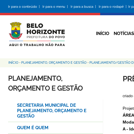
Pular
Ir para o conteúdo |
Ir para o menu |
Ir para a busca |
Ir para o rodapé |
Ir 
para
o
conteúdo
principal
INÍCIO
NOTÍCIAS
INÍCIO
-
PLANEJAMENTO, ORÇAMENTO E GESTÃO
-
PLANEJAMENTO/GESTÃO D
Trilha
de
PLANEJAMENTO,
PR
navegação
ORÇAMENTO E GESTÃO
criado
SECRETARIA MUNICIPAL DE
Proje
PLANEJAMENTO, ORÇAMENTO E
ÁREA
GESTÃO
Moda
QUEM É QUEM
A - I