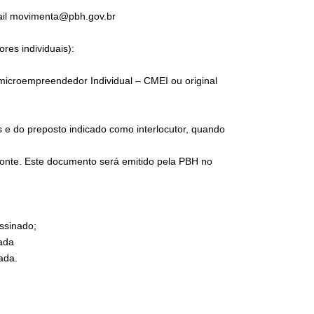
ail movimenta@pbh.gov.br
es individuais):
icroempreendedor Individual – CMEI ou original
e do preposto indicado como interlocutor, quando
onte. Este documento será emitido pela PBH no
ssinado;
nada
ada.