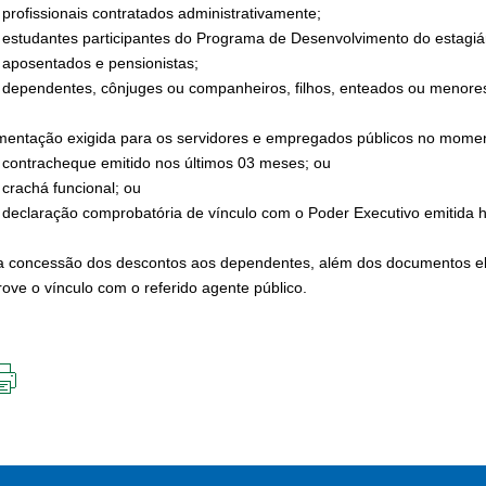
fissionais contratados administrativamente;
udantes participantes do Programa de Desenvolvimento do estagiár
sentados e pensionistas;
endentes, cônjuges ou companheiros, filhos, enteados ou menores 
entação exigida para os servidores e empregados públicos no mome
tracheque emitido nos últimos 03 meses; ou
chá funcional; ou
laração comprobatória de vínculo com o Poder Executivo emitida há
a concessão dos descontos aos dependentes, além dos documentos e
ove o vínculo com o referido agente público.
IMPRIMIR
ESTA
PÁGINA