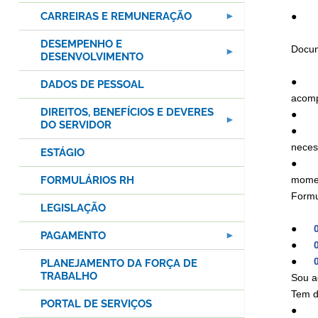
CARREIRAS E REMUNERAÇÃO
● A d
DESEMPENHO E
Docum
DESENVOLVIMENTO
● Cóp
DADOS DE PESSOAL
acomp
DIREITOS, BENEFÍCIOS E DEVERES
● Cóp
DO SERVIDOR
● Cóp
neces
ESTÁGIO
● Com
momen
FORMULÁRIOS RH
Formu
LEGISLAÇÃO
●
PAGAMENTO
●
●
PLANEJAMENTO DA FORÇA DE
TRABALHO
Sou a
Tem d
PORTAL DE SERVIÇOS
● ser