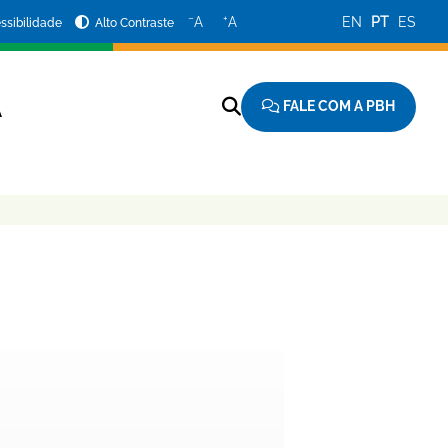
−
+
A
A
EN
PT
ES
ssibilidade
Alto Contraste
FALE COM A PBH
A