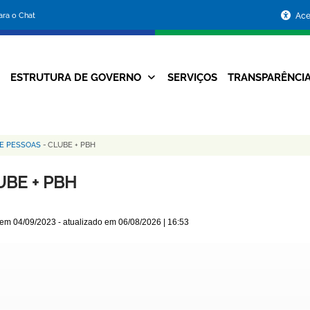
Portal
para o Chat
Ace
da
Prefeitura
ESTRUTURA DE GOVERNO
SERVIÇOS
TRANSPARÊNCI
Navegação
de
Principal
Belo
E PESSOAS
-
CLUBE + PBH
Horizonte
UBE + PBH
 em
04/09/2023
- atualizado em
06/08/2026 | 16:53