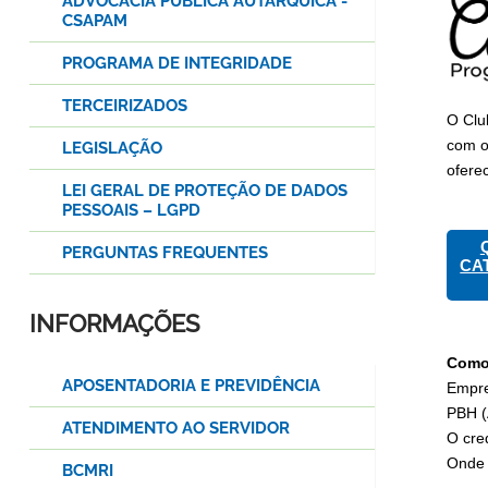
ADVOCACIA PÚBLICA AUTÁRQUICA -
CSAPAM
PROGRAMA DE INTEGRIDADE
TERCEIRIZADOS
O Clu
com o
LEGISLAÇÃO
ofere
LEI GERAL DE PROTEÇÃO DE DADOS
PESSOAIS – LGPD
PERGUNTAS FREQUENTES
CA
INFORMAÇÕES
Como
APOSENTADORIA E PREVIDÊNCIA
Empre
PBH (
ATENDIMENTO AO SERVIDOR
O cre
Onde 
BCMRI