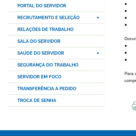
● pro
PORTAL DO SERVIDOR
● est
RECRUTAMENTO E SELEÇÃO
● apo
● dep
RELAÇÕES DE TRABALHO
Docum
SALA DO SERVIDOR
● con
● cra
SAÚDE DO SERVIDOR
● dec
SEGURANÇA DO TRABALHO
Para 
SERVIDOR EM FOCO
compr
TRANSFERÊNCIA A PEDIDO
TROCA DE SENHA