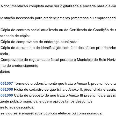
ocumentação completa deve ser digitalizada e enviada para o e-m
entação necessária para credenciamento (empresas ou empreendedor
ia de contrato social atualizado ou do Certificado de Condição de m
anhado de cópia:
ia de comprovante de endereço atualizado;
ia de documento de identificação com foto dos sócios proprietários 
sário;
provante de regularidade fiscal perante o Município de Belo Horiz
to do credenciamento
lários
0061007
Termo de credenciamento que trata o Anexo I, preenchido e a
0061008
Ficha de cadastro de que trata o Anexo II, preenchida e assi
0061009
Carta de preposto de que trata o Anexo III preenchida e assin
gente público municipal e quero aproveitar os descontos
ireito aos descontos:
vidores e empregados públicos efetivos ou comissionados;