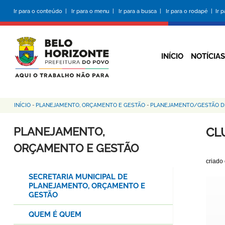
Pular
Ir para o conteúdo |
Ir para o menu |
Ir para a busca |
Ir para o rodapé |
Ir 
para
o
conteúdo
principal
INÍCIO
NOTÍCIAS
INÍCIO
-
PLANEJAMENTO, ORÇAMENTO E GESTÃO
-
PLANEJAMENTO/GESTÃO D
Trilha
de
PLANEJAMENTO,
CL
navegação
ORÇAMENTO E GESTÃO
criado
SECRETARIA MUNICIPAL DE
PLANEJAMENTO, ORÇAMENTO E
GESTÃO
QUEM É QUEM