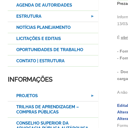
Preza
AGENDA DE AUTORIDADES
ESTRUTURA
Infor
13/03
NOTÍCIAS PLANEJAMENTO
É
obr
LICITAÇÕES E EDITAIS
OPORTUNIDADES DE TRABALHO
- For
- For
CONTATO | ESTRUTURA
- Do
INFORMAÇÕES
carga
A não
PROJETOS
Edita
TRILHAS DE APRENDIZAGEM –
COMPRAS PÚBLICAS
Alter
Alter
CONSELHO SUPERIOR DA
Formu