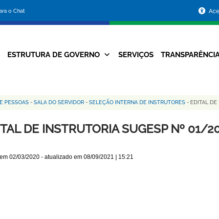
Portal
para o Chat
Ace
da
Prefeitura
ESTRUTURA DE GOVERNO
SERVIÇOS
TRANSPARÊNCI
Navegação
de
Principal
Belo
E PESSOAS
-
SALA DO SERVIDOR
-
SELEÇÃO INTERNA DE INSTRUTORES
-
EDITAL DE
Horizonte
ITAL DE INSTRUTORIA SUGESP Nº 01/2
 em
02/03/2020
- atualizado em
08/09/2021 | 15:21