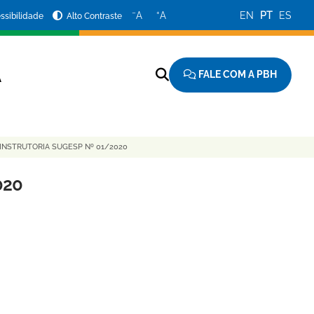
−
+
A
A
EN
PT
ES
ssibilidade
Alto Contraste
FALE COM A PBH
A
 INSTRUTORIA SUGESP Nº 01/2020
020