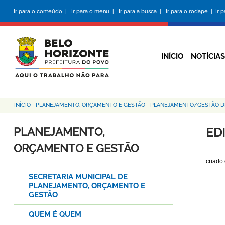
Pular
Ir para o conteúdo |
Ir para o menu |
Ir para a busca |
Ir para o rodapé |
Ir 
para
o
conteúdo
principal
INÍCIO
NOTÍCIAS
INÍCIO
-
PLANEJAMENTO, ORÇAMENTO E GESTÃO
-
PLANEJAMENTO/GESTÃO D
Trilha
de
PLANEJAMENTO,
ED
navegação
ORÇAMENTO E GESTÃO
criado
SECRETARIA MUNICIPAL DE
PLANEJAMENTO, ORÇAMENTO E
GESTÃO
QUEM É QUEM