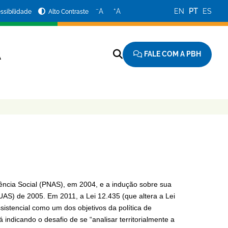
−
+
A
A
EN
PT
ES
ssibilidade
Alto Contraste
FALE COM A PBH
A
istência Social (PNAS), em 2004, e a indução sobre sua
AS) de 2005. Em 2011, a Lei 12.435 (que altera a Lei
ssistencial como um dos objetivos da política de
á indicando o desafio de se “analisar territorialmente a