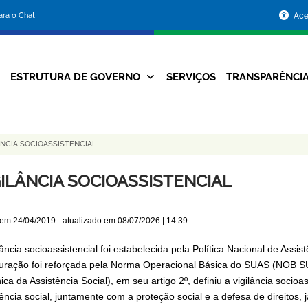
Portal
para o Chat
Ace
da
Prefeitura
ESTRUTURA DE GOVERNO
SERVIÇOS
TRANSPARÊNCI
Navegação
de
Principal
Belo
ÂNCIA SOCIOASSISTENCIAL
Horizonte
GILÂNCIA SOCIOASSISTENCIAL
 em
24/04/2019
- atualizado em
08/07/2026 | 14:39
lância socioassistencial foi estabelecida pela Política Nacional de Ass
turação foi reforçada pela Norma Operacional Básica do SUAS (NOB SU
ca da Assistência Social), em seu artigo 2º, definiu a vigilância socioa
ência social, juntamente com a proteção social e a defesa de direitos, j