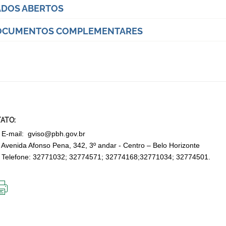
DOS ABERTOS
OCUMENTOS COMPLEMENTARES
ATO:
mail: gviso@pbh.gov.br
nida Afonso Pena, 342, 3º andar - Centro – Belo Horizonte
efone: 32771032; 32774571; 32774168;32771034; 32774501.
IMPRIMIR
ESTA
PÁGINA