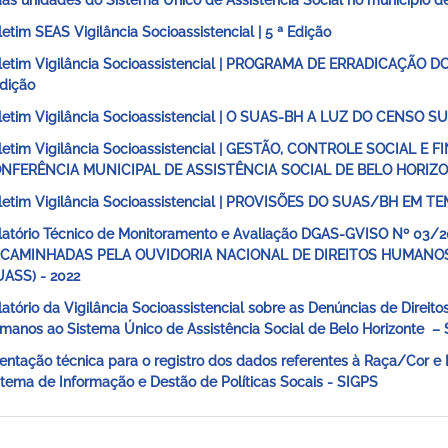
das unidades do Sistema Único de Assistência Social no município d
letim SEAS Vigilância Socioassistencial | 5 ª Edição
letim Vigilância Socioassistencial | PROGRAMA DE ERRADICAÇÃO
Edição
letim Vigilância Socioassistencial | O SUAS-BH A LUZ DO CENSO SU
letim Vigilância Socioassistencial | GESTÃO, CONTROLE SOCIAL 
NFERÊNCIA MUNICIPAL DE ASSISTÊNCIA SOCIAL DE BELO HORIZON
letim Vigilância Socioassistencial | PROVISÕES DO SUAS/BH EM T
latório Técnico de Monitoramento e Avaliação DGAS-GVISO Nº 03
CAMINHADAS PELA OUVIDORIA NACIONAL DE DIREITOS HUMANOS
UASS) - 2022
latório da Vigilância Socioassistencial sobre as Denúncias de Direit
manos ao Sistema Único de Assistência Social de Belo Horizonte –
ientação técnica para o registro dos dados referentes à Raça/Cor e
stema de Informação e Destão de Políticas Socais - SIGPS