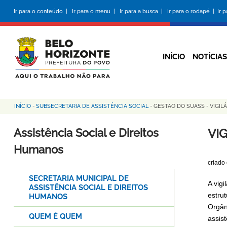
Pular
Ir para o conteúdo |
Ir para o menu |
Ir para a busca |
Ir para o rodapé |
Ir 
para
o
conteúdo
principal
INÍCIO
NOTÍCIAS
INÍCIO
-
SUBSECRETARIA DE ASSISTÊNCIA SOCIAL
-
GESTAO DO SUASS
-
VIGIL
Trilha
de
Assistência Social e Direitos
VI
navegação
Humanos
criado
SECRETARIA MUNICIPAL DE
A vigi
ASSISTÊNCIA SOCIAL E DIREITOS
estru
HUMANOS
Orgâni
QUEM É QUEM
assist