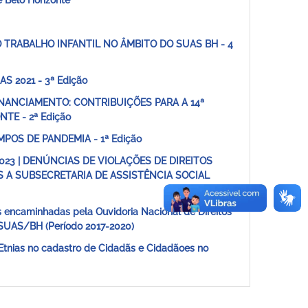
e Belo Horizonte
 DO TRABALHO INFANTIL NO ÂMBITO DO SUAS BH - 4
AS 2021 - 3ª Edição
E FINANCIAMENTO: CONTRIBUIÇÕES PARA A 14ª
TE - 2ª Edição
EMPOS DE PANDEMIA - 1ª Edição
/2023 | DENÚNCIAS DE VIOLAÇÕES DE DIREITOS
 A SUBSECRETARIA DE ASSISTÊNCIA SOCIAL
os encaminhadas pela Ouvidoria Nacional de Direitos
 SUAS/BH (Período 2017-2020)
 Etnias no cadastro de Cidadãs e Cidadãoes no