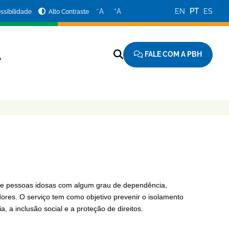
−
+
A
A
EN
PT
ES
ssibilidade
Alto Contraste
FALE COM A PBH
A
 de pessoas idosas com algum grau de dependência,
dores. O serviço tem como objetivo prevenir o isolamento
, a inclusão social e a proteção de direitos.