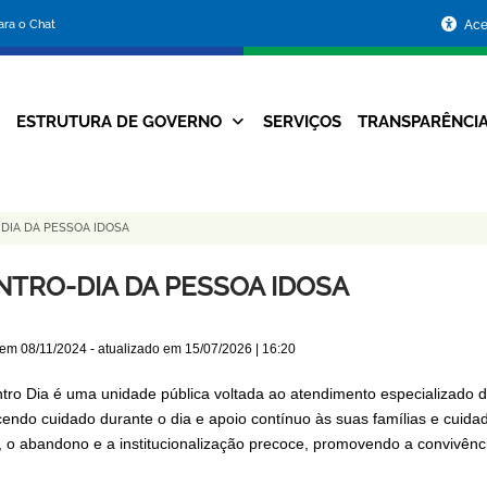
Portal
para o Chat
Ace
da
Prefeitura
ESTRUTURA DE GOVERNO
SERVIÇOS
TRANSPARÊNCI
Navegação
de
Principal
Belo
DIA DA PESSOA IDOSA
Horizonte
NTRO-DIA DA PESSOA IDOSA
 em
08/11/2024
- atualizado em
15/07/2026 | 16:20
tro Dia é uma unidade pública voltada ao atendimento especializado
cendo cuidado durante o dia e apoio contínuo às suas famílias e cuida
, o abandono e a institucionalização precoce, promovendo a convivência