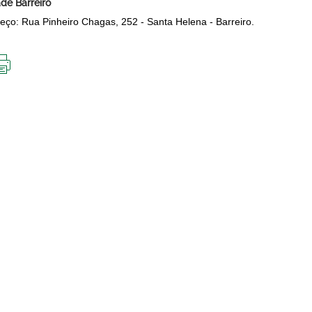
de Barreiro
eço: Rua Pinheiro Chagas, 252 - Santa Helena - Barreiro.
IMPRIMIR
ESTA
PÁGINA