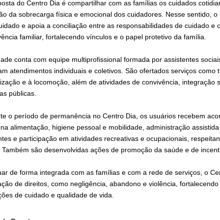
posta do Centro Dia é compartilhar com as famílias os cuidados cotidia
ão da sobrecarga física e emocional dos cuidadores. Nesse sentido, o
uidado e apoia a conciliação entre as responsabilidades de cuidado e 
ência familiar, fortalecendo vínculos e o papel protetivo da família.
dade conta com equipe multiprofissional formada por assistentes sociai
zam atendimentos individuais e coletivos. São ofertados serviços como 
nização e à locomoção, além de atividades de convivência, integração s
cas públicas.
te o período de permanência no Centro Dia, os usuários recebem acom
 na alimentação, higiene pessoal e mobilidade, administração assisti
ntes e participação em atividades recreativas e ocupacionais, respeit
. Também são desenvolvidas ações de promoção da saúde e de incentiv
uar de forma integrada com as famílias e com a rede de serviços, o Cen
lação de direitos, como negligência, abandono e violência, fortalecen
ções de cuidado e qualidade de vida.