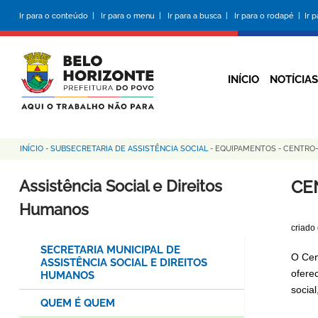
Pular
Ir para o conteúdo |
Ir para o menu |
Ir para a busca |
Ir para o rodapé |
Ir 
para
o
conteúdo
principal
INÍCIO
NOTÍCIAS
INÍCIO
-
SUBSECRETARIA DE ASSISTÊNCIA SOCIAL
-
EQUIPAMENTOS
-
CENTRO-
Trilha
de
Assistência Social e Direitos
CE
navegação
Humanos
criado
SECRETARIA MUNICIPAL DE
O Cen
ASSISTÊNCIA SOCIAL E DIREITOS
ofere
HUMANOS
social
QUEM É QUEM