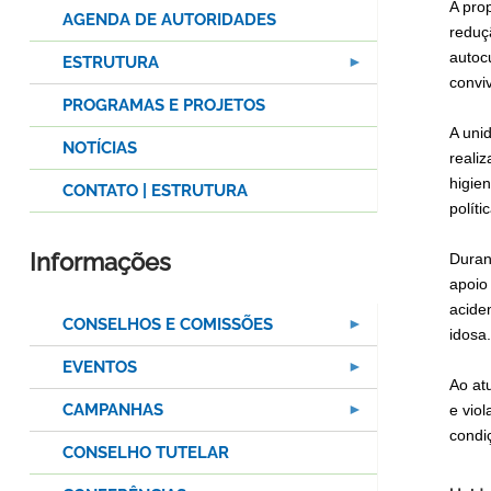
A pro
AGENDA DE AUTORIDADES
reduç
autoc
ESTRUTURA
conviv
PROGRAMAS E PROJETOS
A uni
NOTÍCIAS
reali
higie
CONTATO | ESTRUTURA
políti
Informações
Duran
apoio
acide
CONSELHOS E COMISSÕES
idosa
EVENTOS
Ao at
CAMPANHAS
e vio
condi
CONSELHO TUTELAR