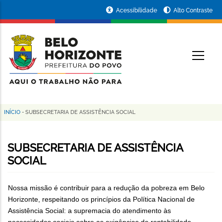
Pular
Portal
Acessibilidade
Alto Contraste
para
da
o
conteúdo
Prefeitura
O
principal
de
Belo
Horizonte
INÍCIO
-
SUBSECRETARIA DE ASSISTÊNCIA SOCIAL
Trilha
de
SUBSECRETARIA DE ASSISTÊNCIA
navegação
SOCIAL
Nossa missão é contribuir para a redução da pobreza em Belo
Horizonte, respeitando os princípios da Política Nacional de
Assistência Social: a supremacia do atendimento às
necessidades sociais sobre as exigências de rentabilidade