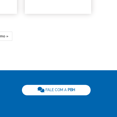
ão
ima
imo »
gina
be
FALE COM A
PBH