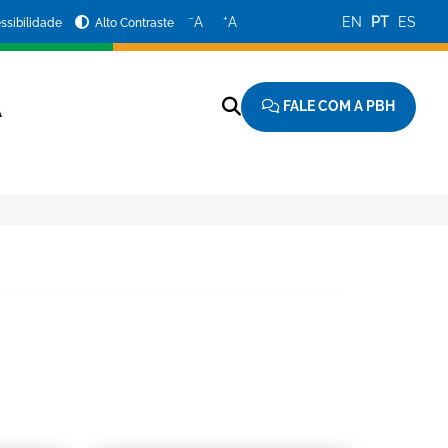
−
+
A
A
EN
PT
ES
ssibilidade
Alto Contraste
FALE COM A PBH
A