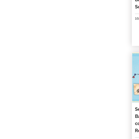
S
10
S
B
c
R