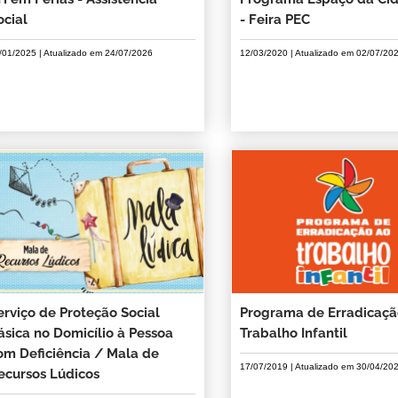
ocial
- Feira PEC
/01/2025
| Atualizado em
24/07/2026
12/03/2020
| Atualizado em
02/07/20
erviço de Proteção Social
Programa de Erradicaçã
ásica no Domicílio à Pessoa
Trabalho Infantil
om Deficiência / Mala de
17/07/2019
| Atualizado em
30/04/20
ecursos Lúdicos