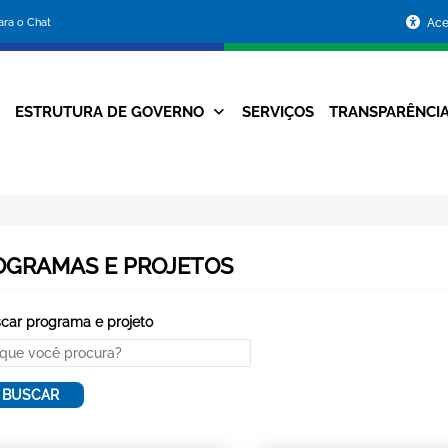
Portal
para o Chat
Ace
da
Prefeitura
ESTRUTURA DE GOVERNO
SERVIÇOS
TRANSPARÊNCI
Navegação
de
Principal
Belo
Horizonte
OGRAMAS E PROJETOS
car programa e projeto