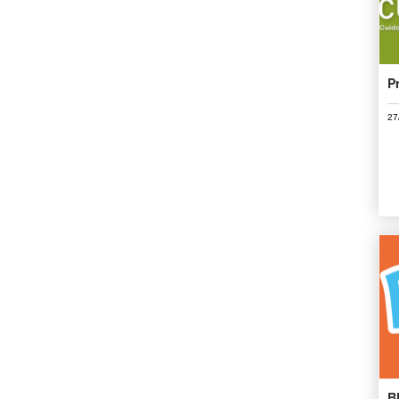
P
27
B