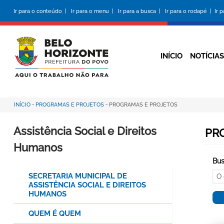
Pular
Ir para o conteúdo |
Ir para o menu |
Ir para a busca |
Ir para o rodapé |
Ir 
para
o
conteúdo
principal
INÍCIO
NOTÍCIAS
INÍCIO
-
PROGRAMAS E PROJETOS
-
PROGRAMAS E PROJETOS
Trilha
de
Assistência Social e Direitos
PR
navegação
Humanos
Bus
SECRETARIA MUNICIPAL DE
ASSISTÊNCIA SOCIAL E DIREITOS
HUMANOS
QUEM É QUEM