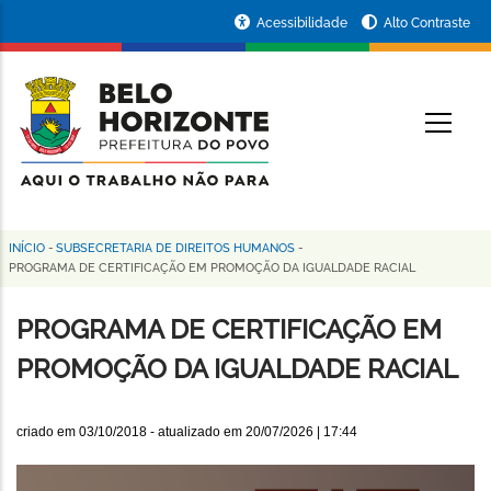
Pular
Portal
Acessibilidade
Alto Contraste
para
da
o
conteúdo
Prefeitura
O
principal
de
Belo
Horizonte
INÍCIO
-
SUBSECRETARIA DE DIREITOS HUMANOS
-
Trilha
PROGRAMA DE CERTIFICAÇÃO EM PROMOÇÃO DA IGUALDADE RACIAL
de
PROGRAMA DE CERTIFICAÇÃO EM
navegação
PROMOÇÃO DA IGUALDADE RACIAL
criado em
03/10/2018
- atualizado em
20/07/2026 | 17:44