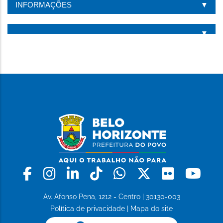
INFORMAÇÕES
Facebook
Instagram
Linkedin
Tiktok
Whatsapp
X
Flickr
Yo
Av. Afonso Pena, 1212 - Centro | 30130-003
Política de privacidade
|
Mapa do site