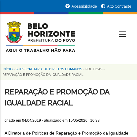
Pular
Portal
Acessibilidade
Alto Contraste
para
da
o
conteúdo
Prefeitura
O
principal
de
Belo
Horizonte
INÍCIO
-
SUBSECRETARIA DE DIREITOS HUMANOS
-
POLITICAS
-
Trilha
REPARAÇÃO E PROMOÇÃO DA IGUALDADE RACIAL
de
REPARAÇÃO E PROMOÇÃO DA
navegação
IGUALDADE RACIAL
criado em
04/04/2019
- atualizado em
15/05/2026 | 10:38
A Diretoria de Políticas de Reparação e Promoção da Igualdade