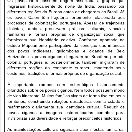
Os povos Rom possuem origem associada a grupos que
migraram historicamente do norte da Índia, passando por
diferentes regiões da Europa antes de chegarem ao Brasil. Já
os povos Calon têm trajetória fortemente relacionada aos
processos de colonização portuguesa. Apesar de trajetórias
distintas, ambos preservam práticas culturais, vínculos
familiares e formas próprias de organização social que
fortalecem sua identidade coletiva. Conforme apontado no
estudo Mapeamento participativo da condição das infâncias
dos povos indígenas, quilombolas e ciganos de Belo
Horizonte, os povos ciganos chegaram ao Brasil no período
colonial português e, posteriormente, também migraram de
diferentes regiões do continente europeu, mantendo seus
costumes, tradições e formas próprias de organização social.
É importante romper com estereótipos historicamente
difundidos sobre os povos ciganos. Nem todos possuem modo
de vida itinerante. Muitas famílias vivem de forma fixa em seus
territórios, construindo relações duradouras com a cidade e
reafirmando diariamente sua identidade cultural. Reduzir os
povos ciganos a imagens estereotipadas contribui para
invisibilizar sua diversidade e reforçar preconceitos históricos.
As manifestações culturais ciganas incluem festas familiares,