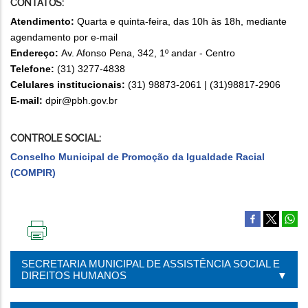
CONTATOS:
Atendimento:
Quarta e quinta-feira, das 10h às 18h, mediante
agendamento por e-mail
Endereço:
Av. Afonso Pena, 342, 1º andar - Centro
Telefone:
(31) 3277-4838
Celulares institucionais:
(31) 98873-2061 | (31)98817-2906
E-mail:
dpir@pbh.gov.br
CONTROLE SOCIAL:
Conselho Municipal de Promoção da Igualdade Racial
(COMPIR)
IMPRIMIR
ESTA
SECRETARIA MUNICIPAL DE ASSISTÊNCIA SOCIAL E
PÁGINA
DIREITOS HUMANOS