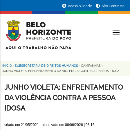
Pular
Portal
Acessibilidade
Alto Contraste
para
da
o
conteúdo
Prefeitura
O
principal
de
Belo
Horizonte
INÍCIO
-
SUBSECRETARIA DE DIREITOS HUMANOS
-
CAMPANHAS
-
Trilha
JUNHO VIOLETA: ENFRENTAMENTO DA VIOLÊNCIA CONTRA A PESSOA IDOSA
de
JUNHO VIOLETA: ENFRENTAMENTO
navegação
DA VIOLÊNCIA CONTRA A PESSOA
IDOSA
criado em
21/05/2021
- atualizado em
08/06/2026 | 08:16