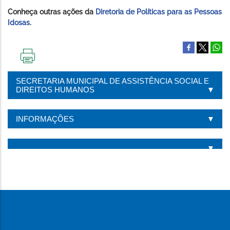
Conheça outras ações da
Diretoria de Políticas para as Pessoas
Idosas
.
IMPRIMIR
ESTA
SECRETARIA MUNICIPAL DE ASSISTÊNCIA SOCIAL E
PÁGINA
DIREITOS HUMANOS
INFORMAÇÕES