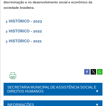
discriminação e no desenvolvimento social e econômico da
sociedade brasileira.
HISTÓRICO - 2023
HISTÓRICO - 2022
HISTÓRICO - 2021
IMPRIMIR
ESTA
SECRETARIA MUNICIPAL DE ASSISTÊNCIA SOCIAL E
PÁGINA
DIREITOS HUMANOS
INFORMAÇÕES