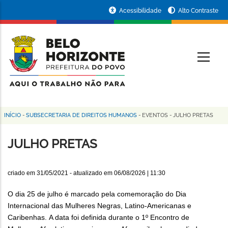
Pular
Portal
Acessibilidade
Alto Contraste
para
da
o
conteúdo
Prefeitura
O
principal
de
Belo
Horizonte
INÍCIO
-
SUBSECRETARIA DE DIREITOS HUMANOS
-
EVENTOS
-
JULHO PRETAS
Trilha
de
JULHO PRETAS
navegação
criado em
31/05/2021
- atualizado em
06/08/2026 | 11:30
O dia 25 de julho é marcado pela comemoração do Dia
Internacional das Mulheres Negras, Latino-Americanas e
Caribenhas. A data foi definida durante o 1º Encontro de