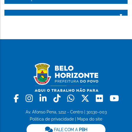
Facebook
Instagram
Linkedin
Tiktok
Whatsapp
X
Flickr
Yo
Av. Afonso Pena, 1212 - Centro | 30130-003
Política de privacidade
|
Mapa do site
FALE COM A
PBH