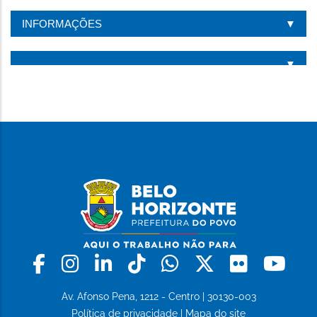
INFORMAÇÕES
Facebook
Instagram
Linkedin
Tiktok
Whatsapp
X
Flickr
Yo
Av. Afonso Pena, 1212 - Centro | 30130-003
Política de privacidade
|
Mapa do site