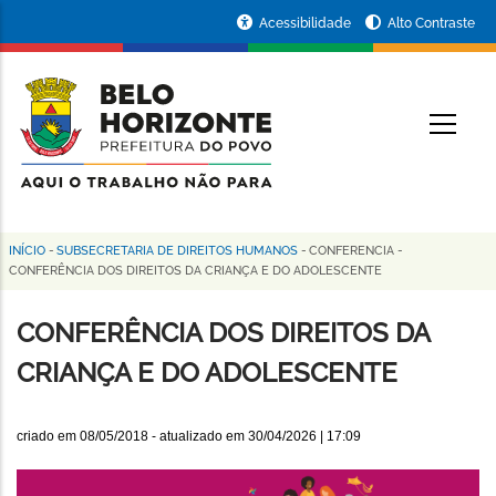
Pular
Portal
Acessibilidade
Alto Contraste
para
da
o
conteúdo
Prefeitura
O
principal
de
Belo
Horizonte
INÍCIO
-
SUBSECRETARIA DE DIREITOS HUMANOS
-
CONFERENCIA
-
Trilha
CONFERÊNCIA DOS DIREITOS DA CRIANÇA E DO ADOLESCENTE
de
CONFERÊNCIA DOS DIREITOS DA
navegação
CRIANÇA E DO ADOLESCENTE
criado em
08/05/2018
- atualizado em
30/04/2026 | 17:09