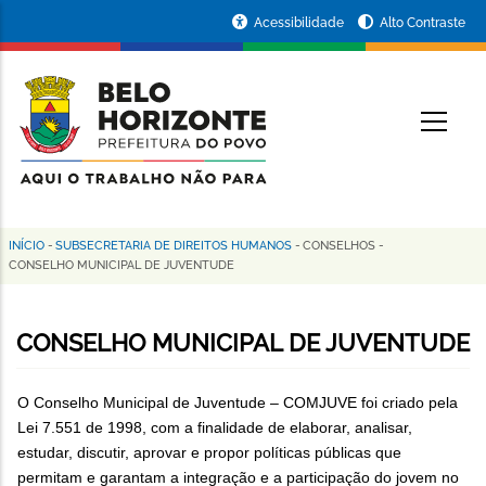
Pular
Portal
Acessibilidade
Alto Contraste
para
da
o
conteúdo
Prefeitura
O
principal
de
Belo
Horizonte
INÍCIO
-
SUBSECRETARIA DE DIREITOS HUMANOS
-
CONSELHOS
-
Trilha
CONSELHO MUNICIPAL DE JUVENTUDE
de
navegação
CONSELHO MUNICIPAL DE JUVENTUDE
O Conselho Municipal de Juventude – COMJUVE foi criado pela
Lei 7.551 de 1998, com a finalidade de elaborar, analisar,
estudar, discutir, aprovar e propor políticas públicas que
permitam e garantam a integração e a participação do jovem no