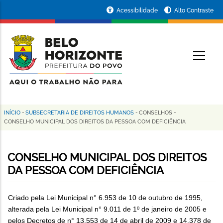
Pular
Portal
Acessibilidade
Alto Contraste
para
da
o
conteúdo
Prefeitura
O
principal
de
Belo
Horizonte
INÍCIO
-
SUBSECRETARIA DE DIREITOS HUMANOS
-
CONSELHOS
-
Trilha
CONSELHO MUNICIPAL DOS DIREITOS DA PESSOA COM DEFICIÊNCIA
de
navegação
CONSELHO MUNICIPAL DOS DIREITOS
DA PESSOA COM DEFICIÊNCIA
Criado pela Lei Municipal n° 6.953 de 10 de outubro de 1995,
alterada pela Lei Municipal n° 9.011 de 1º de janeiro de 2005 e
pelos Decretos de n° 13.553 de 14 de abril de 2009 e 14.378 de