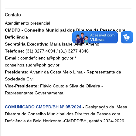
Contato
Atendimento presencial
CMDPD - Conselho Municipal dos Direitos da Pessoa com
Deficiência
Secretária Executiva:
Maria Isabel Alvim Ameno
Telefone:
(31) 3277.4694 / (31) 3277 4346
E-mail:
comdeficiencia@pbh.gov.br /
conselhos.sudh@pbh.gov.br
Presidente:
Alvanir da Costa Melo Lima - Representante da
Sociedade Civil
Vice-Presidente:
Flávio Couto e Silva de Oliveira -
Representante Governamental
COMUNICADO CMDPD/BH Nº 05/2024
-
Designação da Mesa
Diretora do Conselho Municipal dos Direitos da Pessoa com
Deficiência de Belo Horizonte -CMDPD/BH, gestão 2024-2026