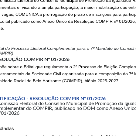
omissão Eleitoral do Conselho Municipal de Promoção da Igualdade Ra
imentais e, visando a ampla participação, a maior mobilização das ent
 vagas, COMUNICA a prorrogação do prazo de inscrições para partici
Edital publicado como Anexo Único da Resolução COMPIR nº 01/2026, no
6.
tal do Processo Eleitoral Complementar para o 7º Mandato do Consel
OMPIR)
SOLUÇÃO COMPIR Nº 01/2026
põe sobre o Edital que regulamenta o 2º Processo de Eleição Comple
ernamentais da Sociedade Civil organizada para a composição do 7ª
aldade Racial de Belo Horizonte (COMPIR), biênio 2025-2027.
TIFICAÇÃO - RESOLUÇÃO COMPIR Nº 01/2026
omissão Eleitoral do Conselho Municipal de Promoção da Igualda
mplementar do COMPIR, publicado no DOM como Anexo Único
/01/2026.
câncias