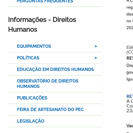
A C
PERGUNTAS FREQUENTES
reg
das
Informações - Direitos
no 
202
Humanos
EQUIPAMENTOS
Edi
(C
POLÍTICAS
RE
Dis
EDUCAÇÃO EM DIREITOS HUMANOS
gov
Igu
OBSERVATÓRIO DE DIREITOS
HUMANOS
RE
PUBLICAÇÕES
A C
Co
FEIRA DE ARTESANATO DO PEC
23
LEGISLAÇÃO
Va