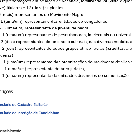
 representações em situação de vacância, totalizando 24 (vinte e quat
ze) titulares e 12 (doze) suplentes:
 2 (dois) representantes do Movimento Negro
– 1 (uma/um) representante das entidades de congadeiros;
 – 1 (uma/um) representante da juventude negra;
– 1 (uma/um) representante de pesquisadores, intelectuais ou universit
 2 (dois) representantes de entidades culturais, nas diversas modalida
– 2 (dois) representantes de outros grupos étnico-raciais (israelitas, á
ígenas);
 – 1 (uma/um) representante das organizações do movimento de vilas e
I – 1 (uma/um) representante da área jurídica;
– 1 (uma/um) representante de entidades dos meios de comunicação.
crições
ulário de Cadastro Eleitor(a)
mulário de Inscrição de Candidatura
sencialmente