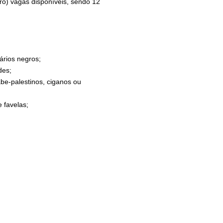
ro) vagas disponíveis, sendo 12
ários negros;
des;
rabe-palestinos, ciganos ou
 favelas;