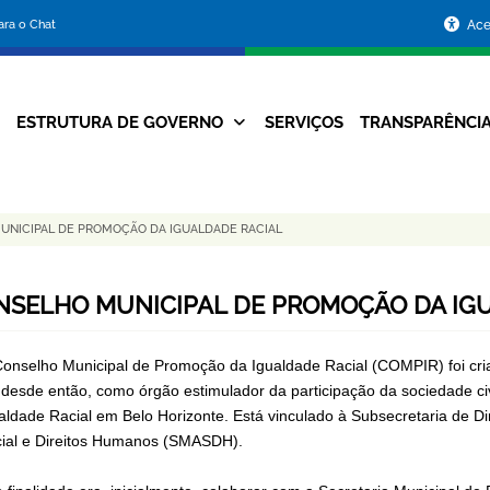
Portal
para o Chat
Ace
da
Prefeitura
ESTRUTURA DE GOVERNO
SERVIÇOS
TRANSPARÊNCI
Navegação
de
Principal
Belo
UNICIPAL DE PROMOÇÃO DA IGUALDADE RACIAL
Horizonte
NSELHO MUNICIPAL DE PROMOÇÃO DA IG
onselho Municipal de Promoção da Igualdade Racial (COMPIR) foi cria
 desde então, como órgão estimulador da participação da sociedade civ
aldade Racial em Belo Horizonte. Está vinculado à Subsecretaria de Di
ial e Direitos Humanos (SMASDH).