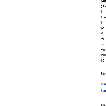
Das
(do
I –
II 
III
IV 
V –
VI 
ind
VII
VII
IX 
Ins
Form
For
Pre