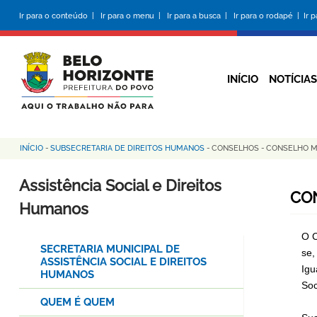
Pular
Ir para o conteúdo |
Ir para o menu |
Ir para a busca |
Ir para o rodapé |
Ir 
para
o
conteúdo
principal
INÍCIO
NOTÍCIAS
INÍCIO
-
SUBSECRETARIA DE DIREITOS HUMANOS
-
CONSELHOS
-
CONSELHO M
Trilha
de
Assistência Social e Direitos
CO
navegação
Humanos
O C
SECRETARIA MUNICIPAL DE
se,
ASSISTÊNCIA SOCIAL E DIREITOS
Igu
HUMANOS
Soc
QUEM É QUEM