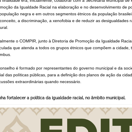
 finalidade era, inicialmente, colaborar com a Secretaria Municipal de
moção da Igualdade Racial na elaboração e no desenvolvimento de pol
população negra e em outros segmentos étnicos da população brasileir
conceito, a discriminação, a xenofobia e de reduzir as desigualdades r
tural.
almente o COMPIR, junto à Diretoria de Promoção da Igualdade Racial
iculada que atenda a todos os grupos étnicos que compõem a cidade, t
ombus.
onselho é formado por representantes do governo municipal e da socie
ial das políticas públicas, para a definição dos planos de ação da cida
cussões extraordinárias quando necessário.
ha fortalecer a política da igualdade racial, no âmbito municipal.