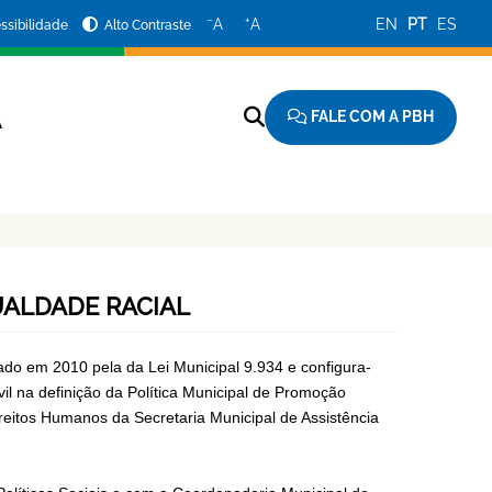
−
+
A
A
EN
PT
ES
ssibilidade
Alto Contraste
FALE COM A PBH
A
UALDADE RACIAL
do em 2010 pela da Lei Municipal 9.934 e configura-
il na definição da Política Municipal de Promoção
reitos Humanos da Secretaria Municipal de Assistência