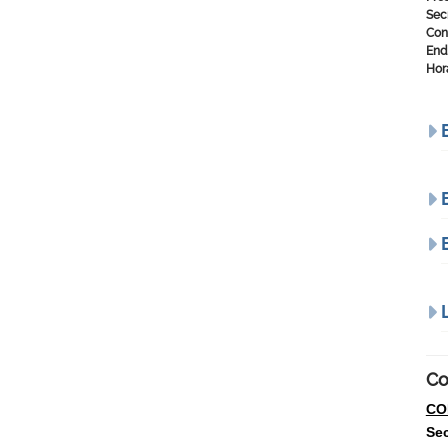
Sec
Con
End
Horá
Co
CO
Sec