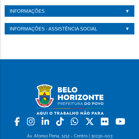
INFORMAÇÕES
INFORMAÇÕES - ASSISTÊNCIA SOCIAL
Facebook
Instagram
Linkedin
Tiktok
Whatsapp
X
Flickr
Yo
Av. Afonso Pena, 1212 - Centro | 30130-003