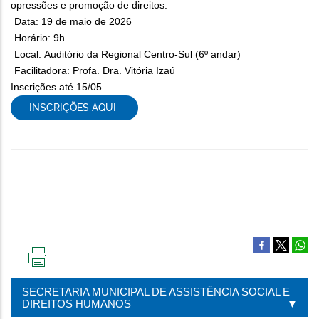
opressões e promoção de direitos.
Data: 19 de maio de 2026
Horário: 9h
Local: Auditório da Regional Centro-Sul (6º andar)
Facilitadora: Profa. Dra. Vitória Izaú
Inscrições até 15/05
INSCRIÇÕES AQUI
CONTATO
E-mail: caped.suas@pbh.gov.br
Telefone: 3277-4502
IMPRIMIR
ESTA
SECRETARIA MUNICIPAL DE ASSISTÊNCIA SOCIAL E
PÁGINA
DIREITOS HUMANOS