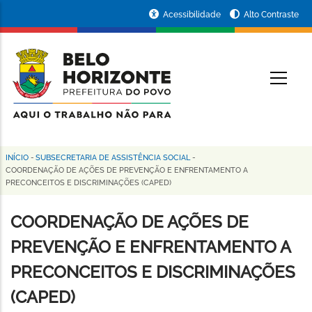
Pular
Portal
Acessibilidade
Alto Contraste
para
da
o
conteúdo
Prefeitura
O
principal
de
Belo
Horizonte
INÍCIO
-
SUBSECRETARIA DE ASSISTÊNCIA SOCIAL
-
Trilha
COORDENAÇÃO DE AÇÕES DE PREVENÇÃO E ENFRENTAMENTO A
PRECONCEITOS E DISCRIMINAÇÕES (CAPED)
de
navegação
COORDENAÇÃO DE AÇÕES DE
PREVENÇÃO E ENFRENTAMENTO A
PRECONCEITOS E DISCRIMINAÇÕES
(CAPED)