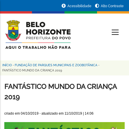
Pular
Portal
Acessibilidade
Alto Contraste
para
da
o
conteúdo
Prefeitura
O
principal
de
Belo
Horizonte
INÍCIO
-
FUNDAÇÃO DE PARQUES MUNICIPAIS E ZOOBOTÂNICA
-
Trilha
FANTÁSTICO MUNDO DA CRIANÇA 2019
de
FANTÁSTICO MUNDO DA CRIANÇA
navegação
2019
criado em
04/10/2019
- atualizado em
11/10/2019 | 14:06