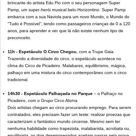
brincante do artista Edu Pio com o seu personagem Super
Pamp, um super-herói musical belo-Horizontino. Super Pamp
embarca com a sua Naviola para um novo Mundo, o Mundo do
“Tudo é Possível”, tendo como passageiros crianças de 0 a 120
anos, para aprender e ver que lá não existe nenhum tipo de
preconceito.
11h -
Espetáculo O Circo Chegou
, com a Trupe Gaia
Trazendo a diversidade do circo, o espetáculo acontece no
clima do Circo de Picadeiro. Malabares, equilibrismo, mágica,
palhaço em uma mistura do circo contemporâneo com o circo
tradicional.
14h30 - Espetáculo Palhaçada no Parque
– o Palhaço no
Picadeiro, com o Grupo Circo Aloma
Dois artistas chegam ao circo procurando emprego. Para serem
contratados, eles precisam fazer um teste: realizar proezas que
caracterizam o fantástico mundo circense. Mesmo sem ter
nenhuma habilidade como trapezista, malabarista, acrobata ou,
equilibrista, os dois desempregados aceitam passar pela prova.