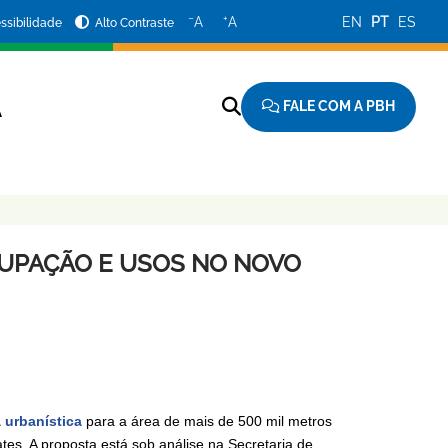
−
+
A
A
EN
PT
ES
ssibilidade
Alto Contraste
FALE COM A PBH
A
CUPAÇÃO E USOS NO NOVO
 urbanística
para a área de mais de 500 mil metros
es. A proposta está sob análise na Secretaria de