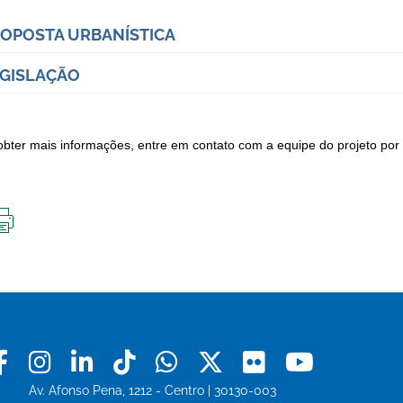
OPOSTA URBANÍSTICA
GISLAÇÃO
obter mais informações, entre em contato com a equipe do projeto por
IMPRIMIR
ESTA
PÁGINA
Facebook
Instagram
Linkedin
Tiktok
Whatsapp
X
Flickr
Youtu
Av. Afonso Pena, 1212 - Centro | 30130-003