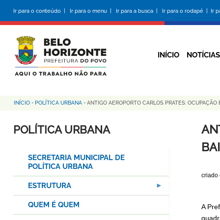
Pular
Ir para o conteúdo |
Ir para o menu |
Ir para a busca |
Ir para o rodapé |
Ir 
para
o
conteúdo
principal
INÍCIO
NOTÍCIAS
INÍCIO
-
POLÍTICA URBANA
-
ANTIGO AEROPORTO CARLOS PRATES: OCUPAÇÃO 
Trilha
de
AN
POLÍTICA URBANA
navegação
BA
SECRETARIA MUNICIPAL DE
POLÍTICA URBANA
criado
ESTRUTURA
QUEM É QUEM
A Pre
quadr