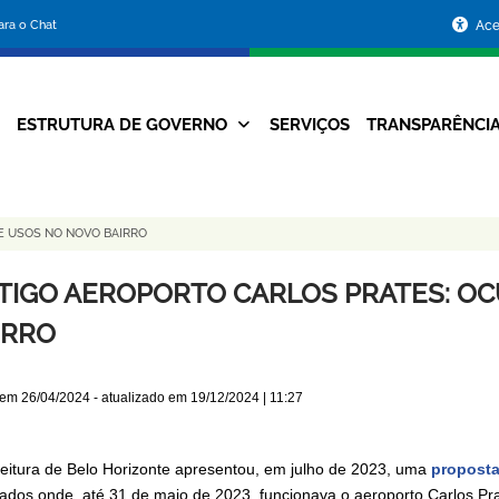
Portal
para o Chat
Ace
da
Prefeitura
ESTRUTURA DE GOVERNO
SERVIÇOS
TRANSPARÊNCI
Navegação
de
Principal
Belo
E USOS NO NOVO BAIRRO
Horizonte
TIGO AEROPORTO CARLOS PRATES: O
IRRO
 em
26/04/2024
- atualizado em
19/12/2024 | 11:27
feitura de Belo Horizonte apresentou, em julho de 2023, uma
proposta
ados onde, até 31 de maio de 2023, funcionava o aeroporto Carlos Prat