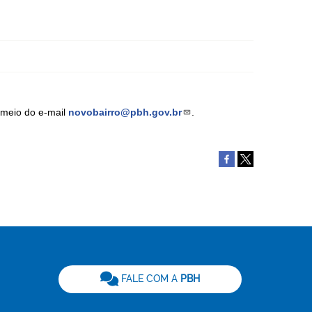
 meio do e-mail
novobairro@pbh.gov.br
.
be
FALE COM A
PBH