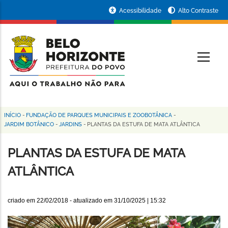
Pular
Portal
Acessibilidade
Alto Contraste
para
da
o
conteúdo
Prefeitura
O
principal
de
Belo
Horizonte
INÍCIO
-
FUNDAÇÃO DE PARQUES MUNICIPAIS E ZOOBOTÂNICA
-
Trilha
JARDIM BOTÂNICO
-
JARDINS
-
PLANTAS DA ESTUFA DE MATA ATLÂNTICA
de
PLANTAS DA ESTUFA DE MATA
navegação
ATLÂNTICA
criado em
22/02/2018
- atualizado em
31/10/2025 | 15:32