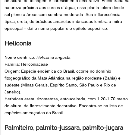
de altura, de folhagem e florescimento decorativo. Encontrada na
natureza próxima aos cursos d´água, essa planta tolera desde
sol pleno a áreas com sombra moderada. Sua inflorescência
típica, ereta, de brácteas amarelas imbricadas lembra a mitra
episcopal – daí o nome popular e o epíteto específico.
Heliconia
Nome científico:
Heliconia angusta
Família: Heliconiaceae
Origem: Espécie endêmica do Brasil, ocorre no domínio
fitogeográfico da Mata Atlântica na região nordeste (Bahia) e
sudeste (Minas Gerais, Espírito Santo, São Paulo e Rio de
Janeiro).
Herbácea ereta, rizomatosa, entouceirada, com 1,20-1,70 metro
de altura, de florescimento decorativo. Encontra-se na lista de
espécies ameaçadas do Brasil.
Palmiteiro, palmito-jussara, palmito-juçara