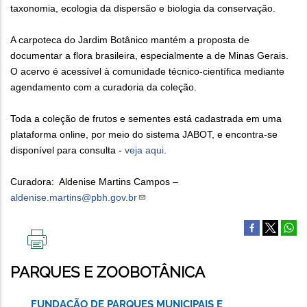
taxonomia, ecologia da dispersão e biologia da conservação.
A carpoteca do Jardim Botânico mantém a proposta de
documentar a flora brasileira, especialmente a de Minas Gerais.
O acervo é acessível à comunidade técnico-científica mediante
agendamento com a curadoria da coleção.
Toda a coleção de frutos e sementes está cadastrada em uma
plataforma online, por meio do sistema JABOT, e encontra-se
disponível para consulta -
veja aqui
.
Curadora:
Aldenise Martins Campos –
aldenise.martins@pbh.gov.br
IMPRIMIR
ESTA
PARQUES E ZOOBOTÂNICA
PÁGINA
FUNDAÇÃO DE PARQUES MUNICIPAIS E