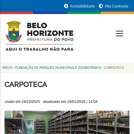
Pular
Portal
Acessibilidade
Alto Contraste
para
da
o
conteúdo
Prefeitura
O
principal
de
Belo
Horizonte
INÍCIO
-
FUNDAÇÃO DE PARQUES MUNICIPAIS E ZOOBOTÂNICA
-
CARPOTECA
Trilha
de
CARPOTECA
navegação
criado em
24/10/2025
- atualizado em
19/01/2026 | 14:04