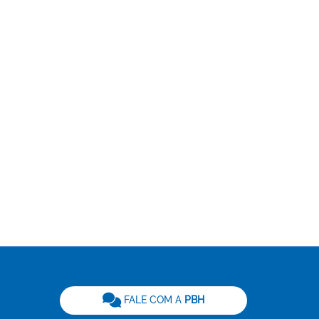
be
FALE COM A
PBH