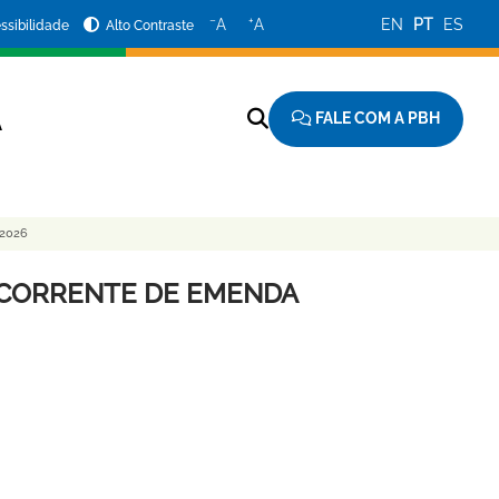
−
+
A
A
EN
PT
ES
ssibilidade
Alto Contraste
FALE COM A PBH
A
2026
ECORRENTE DE EMENDA