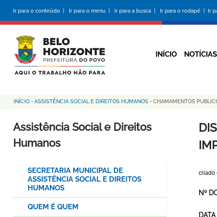
Pular
Ir para o conteúdo |
Ir para o menu |
Ir para a busca |
Ir para o rodapé |
Ir 
para
o
conteúdo
principal
INÍCIO
NOTÍCIAS
INÍCIO
-
ASSISTÊNCIA SOCIAL E DIREITOS HUMANOS
-
CHAMAMENTOS PUBLI
Trilha
de
Assistência Social e Direitos
DI
navegação
Humanos
IMP
SECRETARIA MUNICIPAL DE
criado
ASSISTÊNCIA SOCIAL E DIREITOS
HUMANOS
Nº D
QUEM É QUEM
DATA