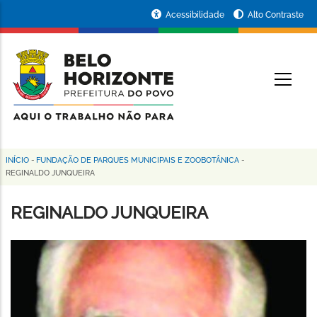
Pular
Portal
Acessibilidade
Alto Contraste
para
da
o
conteúdo
Prefeitura
O
principal
de
Belo
Horizonte
INÍCIO
-
FUNDAÇÃO DE PARQUES MUNICIPAIS E ZOOBOTÂNICA
-
Trilha
REGINALDO JUNQUEIRA
de
REGINALDO JUNQUEIRA
navegação