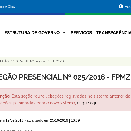
Portal
para o Chat
Ace
da
Prefeitura
ESTRUTURA DE GOVERNO
SERVIÇOS
TRANSPARÊNCI
Navegação
de
Principal
Belo
EGÃO PRESENCIAL Nº 025/2018 - FPMZB
Horizonte
EGÃO PRESENCIAL Nº 025/2018 - FPMZ
nção:
Esta seção reúne licitações registradas no sistema anterior da 
itações já migradas para o novo sistema,
clique aqui
.
 em
19/09/2018
- atualizado em
25/10/2019 | 16:39