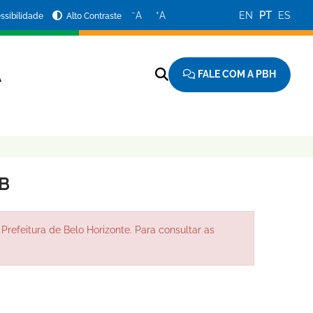
−
+
A
A
EN
PT
ES
ssibilidade
Alto Contraste
FALE COM A PBH
A
B
Prefeitura de Belo Horizonte. Para consultar as