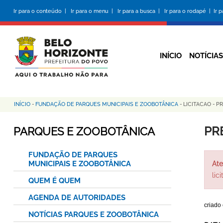
Pular
Ir para o conteúdo |
Ir para o menu |
Ir para a busca |
Ir para o rodapé |
Ir 
para
o
conteúdo
principal
INÍCIO
NOTÍCIAS
INÍCIO
-
FUNDAÇÃO DE PARQUES MUNICIPAIS E ZOOBOTÂNICA
-
LICITACAO
-
PR
Trilha
de
PR
PARQUES E ZOOBOTÂNICA
navegação
FUNDAÇÃO DE PARQUES
MUNICIPAIS E ZOOBOTÂNICA
Ate
lic
QUEM É QUEM
AGENDA DE AUTORIDADES
criado
NOTÍCIAS PARQUES E ZOOBOTÂNICA