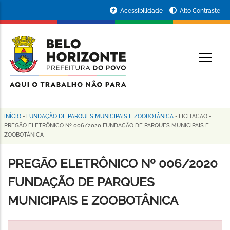
Pular
Portal
Acessibilidade
Alto Contraste
para
da
o
conteúdo
Prefeitura
O
principal
de
Belo
Horizonte
INÍCIO
-
FUNDAÇÃO DE PARQUES MUNICIPAIS E ZOOBOTÂNICA
-
LICITACAO
-
Trilha
PREGÃO ELETRÔNICO Nº 006/2020 FUNDAÇÃO DE PARQUES MUNICIPAIS E
ZOOBOTÂNICA
de
navegação
PREGÃO ELETRÔNICO Nº 006/2020
FUNDAÇÃO DE PARQUES
MUNICIPAIS E ZOOBOTÂNICA