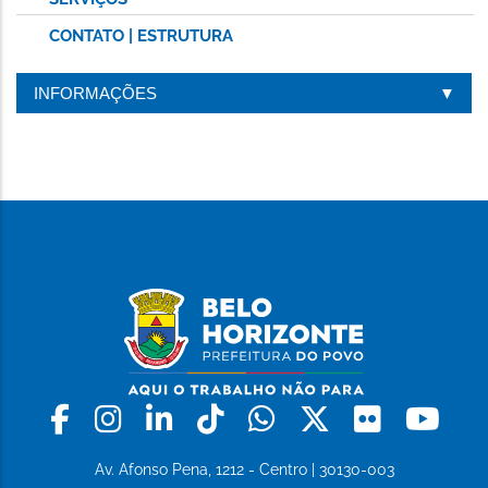
CONTATO | ESTRUTURA
INFORMAÇÕES
Facebook
Instagram
Linkedin
Tiktok
Whatsapp
X
Flickr
Yo
Av. Afonso Pena, 1212 - Centro | 30130-003