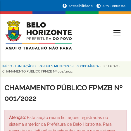
Pular
Portal
Acessibilidade
Alto Contraste
para
da
o
conteúdo
Prefeitura
O
principal
de
Belo
Horizonte
INÍCIO
-
FUNDAÇÃO DE PARQUES MUNICIPAIS E ZOOBOTÂNICA
-
LICITACAO
-
Trilha
CHAMAMENTO PÚBLICO FPMZB Nº 001/2022
de
CHAMAMENTO PÚBLICO FPMZB Nº
navegação
001/2022
Atenção:
Esta seção reúne licitações registradas no
sistema anterior da Prefeitura de Belo Horizonte. Para
consultar as licitações já migradas para o novo sistema,