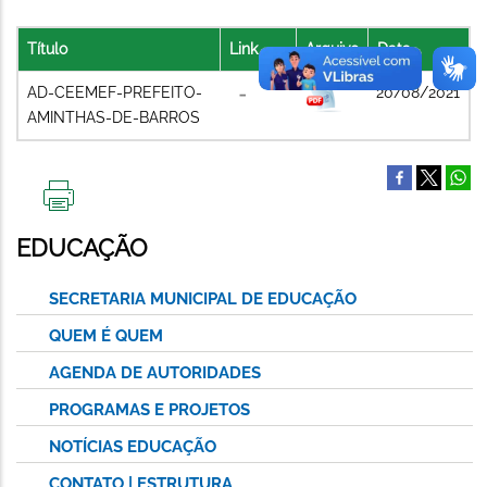
Título
Link
Arquivo
Data
AD-CEEMEF-PREFEITO-
20/08/2021
AMINTHAS-DE-BARROS
IMPRIMIR
ESTA
EDUCAÇÃO
PÁGINA
SECRETARIA MUNICIPAL DE EDUCAÇÃO
QUEM É QUEM
AGENDA DE AUTORIDADES
PROGRAMAS E PROJETOS
NOTÍCIAS EDUCAÇÃO
CONTATO | ESTRUTURA