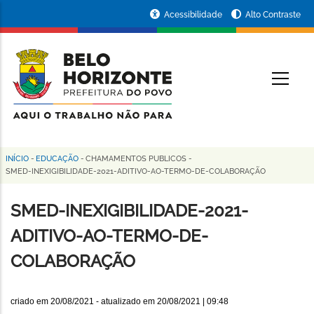
Pular
Portal
Acessibilidade
Alto Contraste
para
da
o
conteúdo
Prefeitura
O
principal
de
Belo
Horizonte
INÍCIO
-
EDUCAÇÃO
-
CHAMAMENTOS PUBLICOS
-
Trilha
SMED-INEXIGIBILIDADE-2021-ADITIVO-AO-TERMO-DE-COLABORAÇÃO
de
SMED-INEXIGIBILIDADE-2021-
navegação
ADITIVO-AO-TERMO-DE-
COLABORAÇÃO
criado em
20/08/2021
- atualizado em
20/08/2021 | 09:48