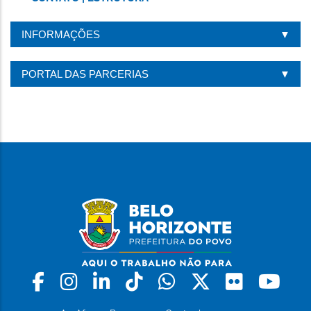
INFORMAÇÕES
PORTAL DAS PARCERIAS
Facebook
Instagram
Linkedin
Tiktok
Whatsapp
X
Flickr
Yo