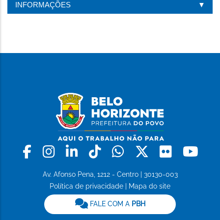
INFORMAÇÕES
Facebook
Instagram
Linkedin
Tiktok
Whatsapp
X
Flickr
Yo
Av. Afonso Pena, 1212 - Centro | 30130-003
Política de privacidade
|
Mapa do site
FALE COM A
PBH