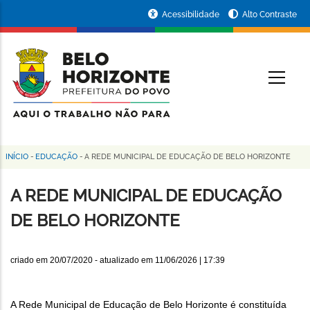
Pular
Portal
Acessibilidade
Alto Contraste
para
da
o
conteúdo
Prefeitura
O
principal
de
Belo
Horizonte
INÍCIO
-
EDUCAÇÃO
-
A REDE MUNICIPAL DE EDUCAÇÃO DE BELO HORIZONTE
Trilha
de
A REDE MUNICIPAL DE EDUCAÇÃO
navegação
DE BELO HORIZONTE
criado em
20/07/2020
- atualizado em
11/06/2026 | 17:39
A Rede Municipal de Educação de Belo Horizonte é constituída