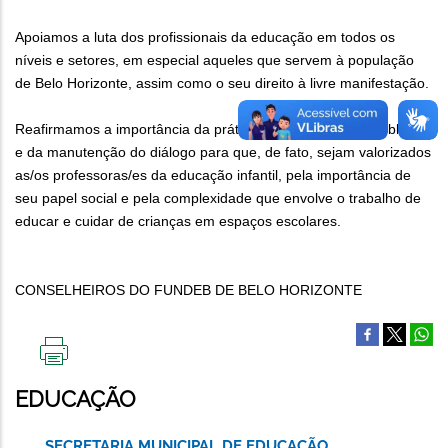
Apoiamos a luta dos profissionais da educação em todos os
níveis e setores, em especial aqueles que servem à população
de Belo Horizonte, assim como o seu direito à livre manifestação.
Reafirmamos a importância da prática de boas políticas públicas
e da manutenção do diálogo para que, de fato, sejam valorizados
as/os professoras/es da educação infantil, pela importância de
seu papel social e pela complexidade que envolve o trabalho de
educar e cuidar de crianças em espaços escolares.
CONSELHEIROS DO FUNDEB DE BELO HORIZONTE
IMPRIMIR
ESTA
EDUCAÇÃO
PÁGINA
SECRETARIA MUNICIPAL DE EDUCAÇÃO