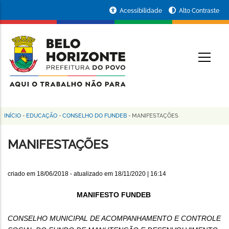
Pular
Portal
Acessibilidade
Alto Contraste
para
da
o
conteúdo
Prefeitura
O
principal
de
Belo
Horizonte
INÍCIO
-
EDUCAÇÃO
-
CONSELHO DO FUNDEB
-
MANIFESTAÇÕES
Trilha
de
MANIFESTAÇÕES
navegação
criado em
18/06/2018
- atualizado em
18/11/2020 | 16:14
MANIFESTO FUNDEB
CONSELHO MUNICIPAL DE ACOMPANHAMENTO E CONTROLE