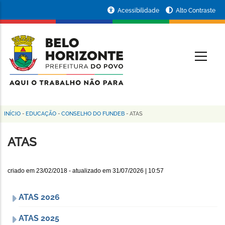
Pular
Portal
Acessibilidade
Alto Contraste
para
da
o
conteúdo
Prefeitura
O
principal
de
Belo
Horizonte
INÍCIO
-
EDUCAÇÃO
-
CONSELHO DO FUNDEB
-
ATAS
Trilha
de
ATAS
navegação
criado em
23/02/2018
- atualizado em
31/07/2026 | 10:57
ATAS 2026
ATAS 2025