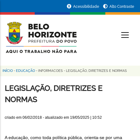
Pular
Portal
Acessibilidade
Alto Contraste
para
da
o
conteúdo
Prefeitura
O
principal
de
Belo
Horizonte
INÍCIO
-
EDUCAÇÃO
-
INFORMACOES
-
LEGISLAÇÃO, DIRETRIZES E NORMAS
Trilha
de
LEGISLAÇÃO, DIRETRIZES E
navegação
NORMAS
criado em
06/02/2018
- atualizado em
19/05/2025 | 10:52
A educação, como toda política pública, orienta-se por uma