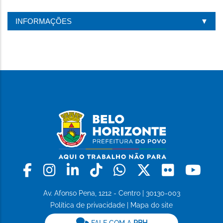
INFORMAÇÕES
Facebook
Instagram
Linkedin
Tiktok
Whatsapp
X
Flickr
Yo
Av. Afonso Pena, 1212 - Centro | 30130-003
Política de privacidade
|
Mapa do site
FALE COM A
PBH