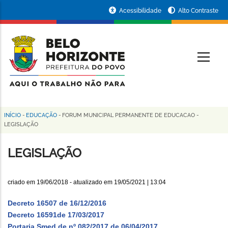
Pular
Portal
Acessibilidade
Alto Contraste
para
da
o
conteúdo
Prefeitura
O
principal
de
Belo
Horizonte
INÍCIO
-
EDUCAÇÃO
-
FORUM MUNICIPAL PERMANENTE DE EDUCACAO
-
Trilha
LEGISLAÇÃO
de
LEGISLAÇÃO
navegação
criado em
19/06/2018
- atualizado em
19/05/2021 | 13:04
Decreto 16507 de 16/12/2016
Decreto 16591de 17/03/2017
Portaria Smed de nº 082/2017 de 06/04/2017