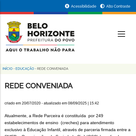
Pular
Portal
Acessibilidade
Alto Contraste
para
da
o
conteúdo
Prefeitura
O
principal
de
Belo
Horizonte
INÍCIO
-
EDUCAÇÃO
-
REDE CONVENIADA
Trilha
de
REDE CONVENIADA
navegação
criado em
20/07/2020
- atualizado em
08/09/2025 | 15:42
Atualmente, a Rede Parceira é constituída por 249
estabelecimentos de ensino (creches) para atendimento
exclusivo à Educação Infantil, através de parceria firmada entre a