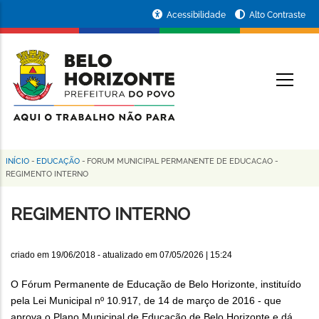
Pular
Portal
Acessibilidade
Alto Contraste
para
da
o
conteúdo
Prefeitura
O
principal
de
Belo
Horizonte
INÍCIO
-
EDUCAÇÃO
-
FORUM MUNICIPAL PERMANENTE DE EDUCACAO
-
Trilha
REGIMENTO INTERNO
de
REGIMENTO INTERNO
navegação
criado em
19/06/2018
- atualizado em
07/05/2026 | 15:24
O Fórum Permanente de Educação de Belo Horizonte, instituído
pela Lei Municipal nº 10.917, de 14 de março de 2016 - que
aprova o Plano Municipal de Educação de Belo Horizonte e dá