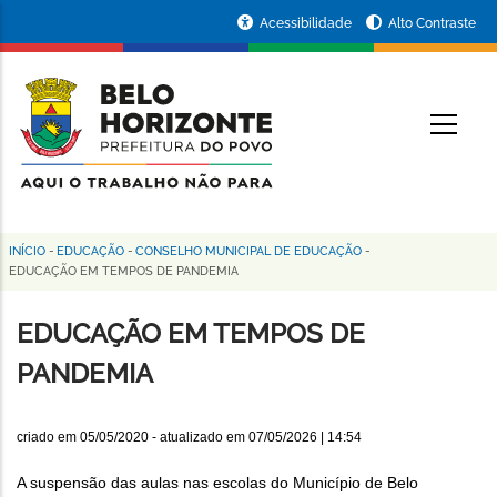
Pular
Portal
Acessibilidade
Alto Contraste
para
da
o
conteúdo
Prefeitura
O
principal
de
Belo
Horizonte
INÍCIO
-
EDUCAÇÃO
-
CONSELHO MUNICIPAL DE EDUCAÇÃO
-
Trilha
EDUCAÇÃO EM TEMPOS DE PANDEMIA
de
EDUCAÇÃO EM TEMPOS DE
navegação
PANDEMIA
criado em
05/05/2020
- atualizado em
07/05/2026 | 14:54
A suspensão das aulas nas escolas do Município de Belo