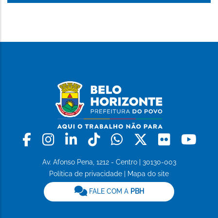
Facebook
Instagram
Linkedin
Tiktok
Whatsapp
X
Flickr
Yo
Av. Afonso Pena, 1212 - Centro | 30130-003
Política de privacidade
|
Mapa do site
FALE COM A
PBH