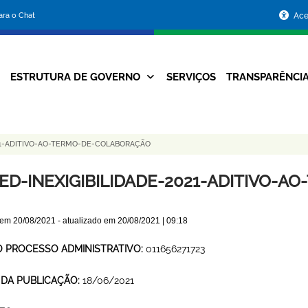
Portal
para o Chat
Ace
da
Prefeitura
ESTRUTURA DE GOVERNO
SERVIÇOS
TRANSPARÊNCI
Navegação
de
Principal
Belo
21-ADITIVO-AO-TERMO-DE-COLABORAÇÃO
Horizonte
ED-INEXIGIBILIDADE-2021-ADITIVO-
 em
20/08/2021
- atualizado em
20/08/2021 | 09:18
O PROCESSO ADMINISTRATIVO:
011656271723
 DA PUBLICAÇÃO:
18/06/2021