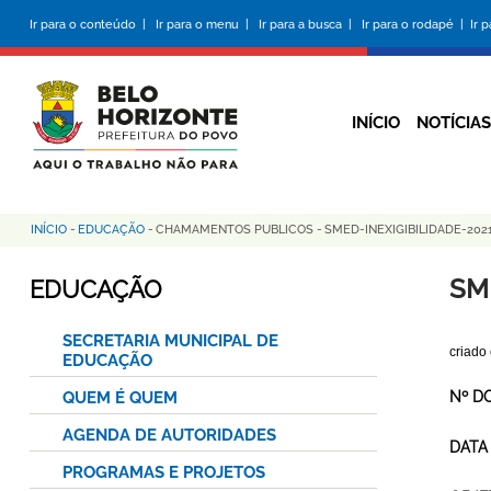
Pular
Ir para o conteúdo |
Ir para o menu |
Ir para a busca |
Ir para o rodapé |
Ir 
para
o
conteúdo
principal
INÍCIO
NOTÍCIAS
INÍCIO
-
EDUCAÇÃO
-
CHAMAMENTOS PUBLICOS
-
SMED-INEXIGIBILIDADE-20
Trilha
de
SM
EDUCAÇÃO
navegação
SECRETARIA MUNICIPAL DE
criado
EDUCAÇÃO
QUEM É QUEM
Nº D
AGENDA DE AUTORIDADES
DATA
PROGRAMAS E PROJETOS