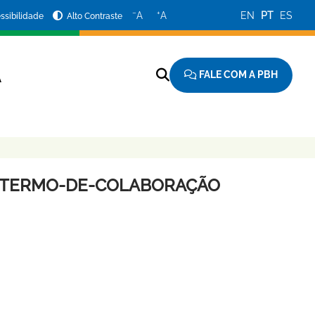
−
+
A
A
EN
PT
ES
ssibilidade
Alto Contraste
FALE COM A PBH
A
AO-TERMO-DE-COLABORAÇÃO