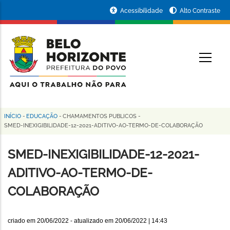
Pular
Portal
Acessibilidade
Alto Contraste
para
da
o
conteúdo
Prefeitura
O
principal
de
Belo
Horizonte
INÍCIO
-
EDUCAÇÃO
-
CHAMAMENTOS PUBLICOS
-
Trilha
SMED-INEXIGIBILIDADE-12-2021-ADITIVO-AO-TERMO-DE-COLABORAÇÃO
de
SMED-INEXIGIBILIDADE-12-2021-
navegação
ADITIVO-AO-TERMO-DE-
COLABORAÇÃO
criado em
20/06/2022
- atualizado em
20/06/2022 | 14:43