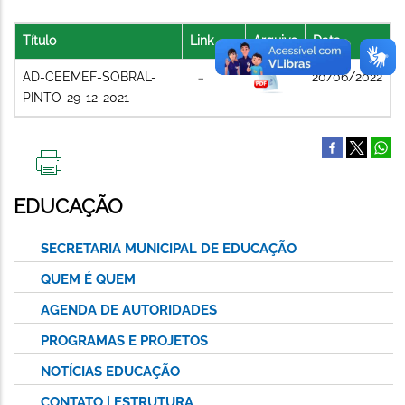
Título
Link
Arquivo
Data
AD-CEEMEF-SOBRAL-
20/06/2022
PINTO-29-12-2021
IMPRIMIR
ESTA
EDUCAÇÃO
PÁGINA
SECRETARIA MUNICIPAL DE EDUCAÇÃO
QUEM É QUEM
AGENDA DE AUTORIDADES
PROGRAMAS E PROJETOS
NOTÍCIAS EDUCAÇÃO
CONTATO | ESTRUTURA