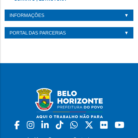
INFORMAÇÕES
PORTAL DAS PARCERIAS
Facebook
Instagram
Linkedin
Tiktok
Whatsapp
X
Flickr
Yo