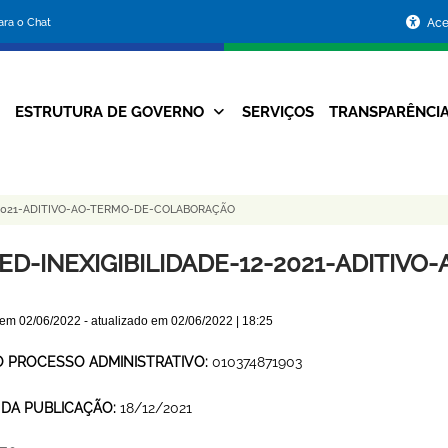
Portal
para o Chat
Ace
da
Prefeitura
ESTRUTURA DE GOVERNO
SERVIÇOS
TRANSPARÊNCI
Navegação
de
Principal
Belo
-2021-ADITIVO-AO-TERMO-DE-COLABORAÇÃO
Horizonte
ED-INEXIGIBILIDADE-12-2021-ADITIV
 em
02/06/2022
- atualizado em
02/06/2022 | 18:25
O PROCESSO ADMINISTRATIVO:
010374871903
 DA PUBLICAÇÃO:
18/12/2021