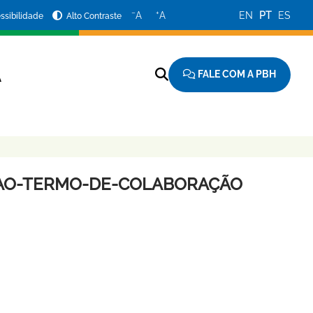
−
+
A
A
EN
PT
ES
ssibilidade
Alto Contraste
FALE COM A PBH
A
O-AO-TERMO-DE-COLABORAÇÃO