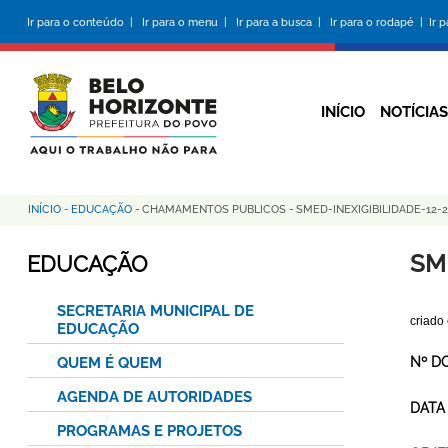
Pular
Ir para o conteúdo |
Ir para o menu |
Ir para a busca |
Ir para o rodapé |
Ir 
para
o
conteúdo
principal
INÍCIO
NOTÍCIAS
INÍCIO
-
EDUCAÇÃO
-
CHAMAMENTOS PUBLICOS
-
SMED-INEXIGIBILIDADE-12
Trilha
de
SM
EDUCAÇÃO
navegação
SECRETARIA MUNICIPAL DE
criado
EDUCAÇÃO
QUEM É QUEM
Nº D
AGENDA DE AUTORIDADES
DATA
PROGRAMAS E PROJETOS