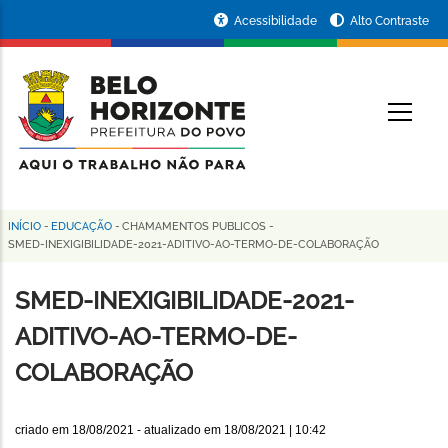
Pular
Portal
Acessibilidade
Alto Contraste
para
da
o
conteúdo
Prefeitura
O
principal
de
Belo
Horizonte
INÍCIO
-
EDUCAÇÃO
-
CHAMAMENTOS PUBLICOS
-
Trilha
SMED-INEXIGIBILIDADE-2021-ADITIVO-AO-TERMO-DE-COLABORAÇÃO
de
SMED-INEXIGIBILIDADE-2021-
navegação
ADITIVO-AO-TERMO-DE-
COLABORAÇÃO
criado em
18/08/2021
- atualizado em
18/08/2021 | 10:42