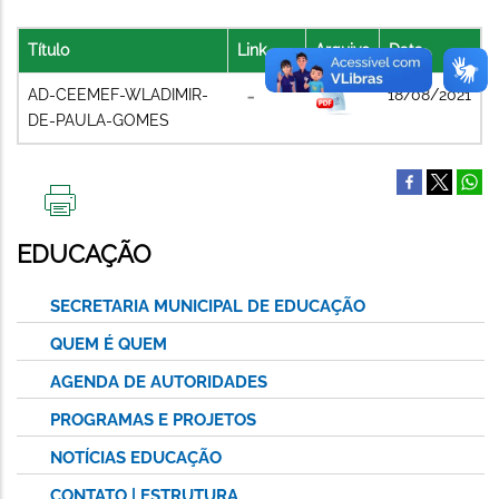
Título
Link
Arquivo
Data
AD-CEEMEF-WLADIMIR-
18/08/2021
DE-PAULA-GOMES
IMPRIMIR
ESTA
EDUCAÇÃO
PÁGINA
SECRETARIA MUNICIPAL DE EDUCAÇÃO
QUEM É QUEM
AGENDA DE AUTORIDADES
PROGRAMAS E PROJETOS
NOTÍCIAS EDUCAÇÃO
CONTATO | ESTRUTURA