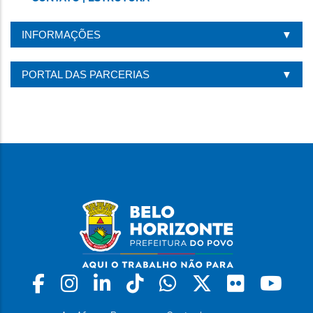
INFORMAÇÕES
PORTAL DAS PARCERIAS
Facebook
Instagram
Linkedin
Tiktok
Whatsapp
X
Flickr
Yo