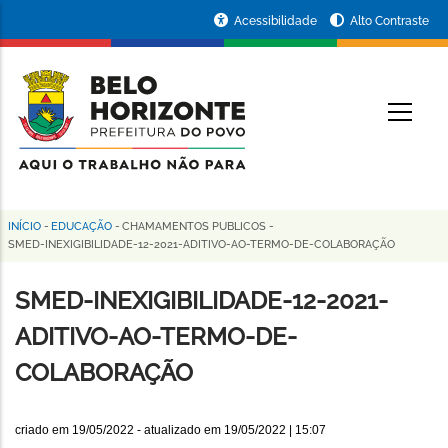
Pular
Portal
Acessibilidade
Alto Contraste
para
da
o
conteúdo
Prefeitura
O
principal
de
Belo
Horizonte
INÍCIO
-
EDUCAÇÃO
-
CHAMAMENTOS PUBLICOS
-
Trilha
SMED-INEXIGIBILIDADE-12-2021-ADITIVO-AO-TERMO-DE-COLABORAÇÃO
de
SMED-INEXIGIBILIDADE-12-2021-
navegação
ADITIVO-AO-TERMO-DE-
COLABORAÇÃO
criado em
19/05/2022
- atualizado em
19/05/2022 | 15:07