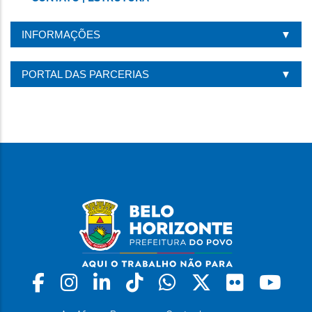
INFORMAÇÕES
PORTAL DAS PARCERIAS
Facebook
Instagram
Linkedin
Tiktok
Whatsapp
X
Flickr
Yo