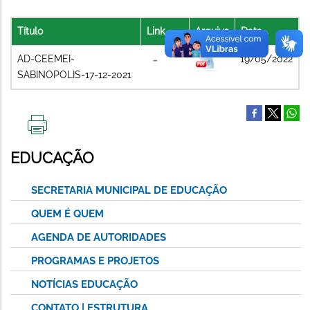
Título
Link
Arquivo
Data
AD-CEEMEI-
19/05/2022
SABINOPOLIS-17-12-2021
IMPRIMIR
ESTA
EDUCAÇÃO
PÁGINA
SECRETARIA MUNICIPAL DE EDUCAÇÃO
QUEM É QUEM
AGENDA DE AUTORIDADES
PROGRAMAS E PROJETOS
NOTÍCIAS EDUCAÇÃO
CONTATO | ESTRUTURA