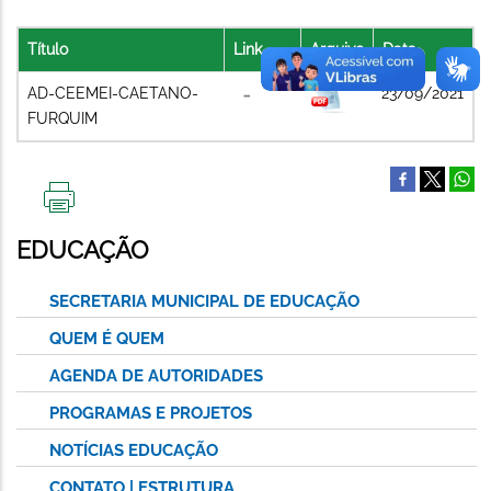
Título
Link
Arquivo
Data
AD-CEEMEI-CAETANO-
23/09/2021
FURQUIM
IMPRIMIR
ESTA
EDUCAÇÃO
PÁGINA
SECRETARIA MUNICIPAL DE EDUCAÇÃO
QUEM É QUEM
AGENDA DE AUTORIDADES
PROGRAMAS E PROJETOS
NOTÍCIAS EDUCAÇÃO
CONTATO | ESTRUTURA