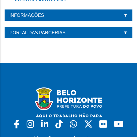
INFORMAÇÕES
PORTAL DAS PARCERIAS
Facebook
Instagram
Linkedin
Tiktok
Whatsapp
X
Flickr
Yo