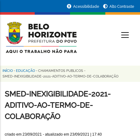
Pular
Portal
Acessibilidade
Alto Contraste
para
da
o
conteúdo
Prefeitura
O
principal
de
Belo
Horizonte
INÍCIO
-
EDUCAÇÃO
-
CHAMAMENTOS PUBLICOS
-
Trilha
SMED-INEXIGIBILIDADE-2021-ADITIVO-AO-TERMO-DE-COLABORAÇÃO
de
SMED-INEXIGIBILIDADE-2021-
navegação
ADITIVO-AO-TERMO-DE-
COLABORAÇÃO
criado em
23/09/2021
- atualizado em
23/09/2021 | 17:40