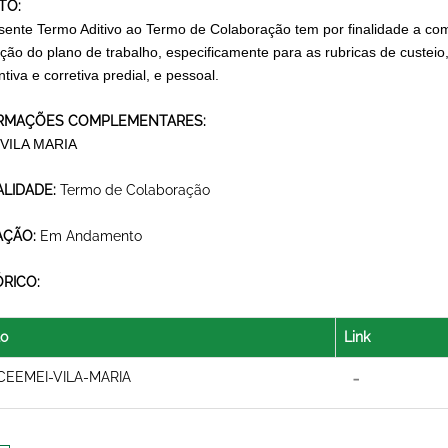
TO:
sente Termo Aditivo ao Termo de Colaboração tem por finalidade a com
ção do plano de trabalho, especificamente para as rubricas de custe
tiva e corretiva predial, e pessoal.
RMAÇÕES COMPLEMENTARES:
 VILA MARIA
LIDADE:
Termo de Colaboração
AÇÃO:
Em Andamento
ÓRICO:
lo
Link
CEEMEI-VILA-MARIA