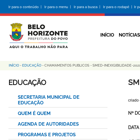
Pular
Ir para o conteúdo |
Ir para o menu |
Ir para a busca |
Ir para o rodapé |
Ir 
para
o
conteúdo
principal
INÍCIO
NOTÍCIAS
INÍCIO
-
EDUCAÇÃO
-
CHAMAMENTOS PUBLICOS
-
SMED-INEXIGIBILIDADE-20
Trilha
de
SM
EDUCAÇÃO
navegação
SECRETARIA MUNICIPAL DE
criado
EDUCAÇÃO
QUEM É QUEM
Nº D
AGENDA DE AUTORIDADES
DATA
PROGRAMAS E PROJETOS