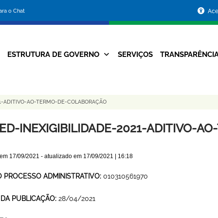
Portal
para o Chat
Ace
da
Prefeitura
ESTRUTURA DE GOVERNO
SERVIÇOS
TRANSPARÊNCI
Navegação
de
Principal
Belo
21-ADITIVO-AO-TERMO-DE-COLABORAÇÃO
Horizonte
ED-INEXIGIBILIDADE-2021-ADITIVO-
 em
17/09/2021
- atualizado em
17/09/2021 | 16:18
O PROCESSO ADMINISTRATIVO:
010310561970
 DA PUBLICAÇÃO:
28/04/2021