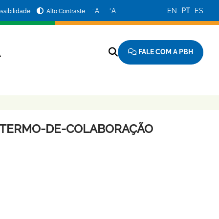
−
+
A
A
EN
PT
ES
ssibilidade
Alto Contraste
FALE COM A PBH
A
AO-TERMO-DE-COLABORAÇÃO