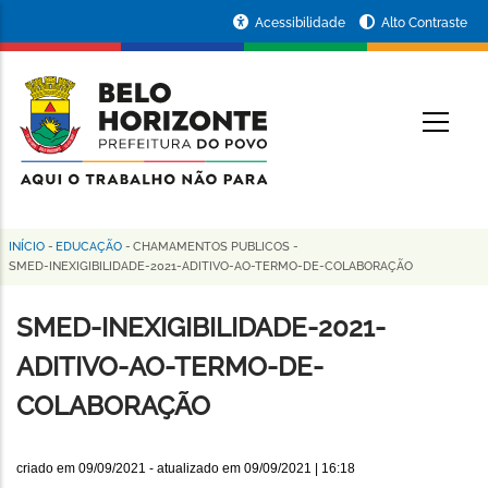
Pular
Portal
Acessibilidade
Alto Contraste
para
da
o
conteúdo
Prefeitura
O
principal
de
Belo
Horizonte
INÍCIO
-
EDUCAÇÃO
-
CHAMAMENTOS PUBLICOS
-
Trilha
SMED-INEXIGIBILIDADE-2021-ADITIVO-AO-TERMO-DE-COLABORAÇÃO
de
SMED-INEXIGIBILIDADE-2021-
navegação
ADITIVO-AO-TERMO-DE-
COLABORAÇÃO
criado em
09/09/2021
- atualizado em
09/09/2021 | 16:18