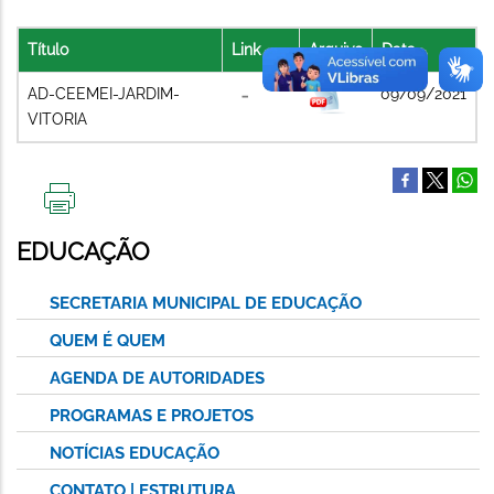
Título
Link
Arquivo
Data
AD-CEEMEI-JARDIM-
09/09/2021
VITORIA
IMPRIMIR
ESTA
EDUCAÇÃO
PÁGINA
SECRETARIA MUNICIPAL DE EDUCAÇÃO
QUEM É QUEM
AGENDA DE AUTORIDADES
PROGRAMAS E PROJETOS
NOTÍCIAS EDUCAÇÃO
CONTATO | ESTRUTURA