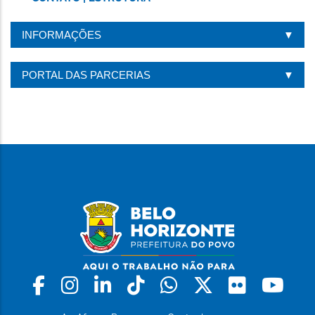
INFORMAÇÕES
PORTAL DAS PARCERIAS
Facebook
Instagram
Linkedin
Tiktok
Whatsapp
X
Flickr
Yo