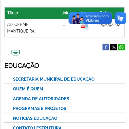
Título
Link
Arquivo
Data
AD-CEEMEI-
09/09/2021
MANTIQUEIRA
IMPRIMIR
ESTA
EDUCAÇÃO
PÁGINA
SECRETARIA MUNICIPAL DE EDUCAÇÃO
QUEM É QUEM
AGENDA DE AUTORIDADES
PROGRAMAS E PROJETOS
NOTÍCIAS EDUCAÇÃO
CONTATO | ESTRUTURA