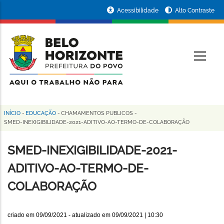
Pular
Portal
Acessibilidade
Alto Contraste
para
da
o
conteúdo
Prefeitura
O
principal
de
Belo
Horizonte
INÍCIO
-
EDUCAÇÃO
-
CHAMAMENTOS PUBLICOS
-
Trilha
SMED-INEXIGIBILIDADE-2021-ADITIVO-AO-TERMO-DE-COLABORAÇÃO
de
SMED-INEXIGIBILIDADE-2021-
navegação
ADITIVO-AO-TERMO-DE-
COLABORAÇÃO
criado em
09/09/2021
- atualizado em
09/09/2021 | 10:30