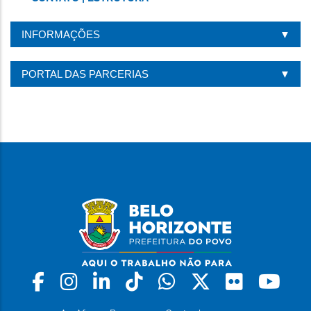
INFORMAÇÕES
PORTAL DAS PARCERIAS
Facebook
Instagram
Linkedin
Tiktok
Whatsapp
X
Flickr
Yo