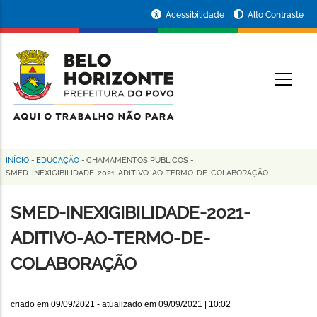
Pular
Portal
Acessibilidade
Alto Contraste
para
da
o
conteúdo
Prefeitura
O
principal
de
Belo
Horizonte
INÍCIO
-
EDUCAÇÃO
-
CHAMAMENTOS PUBLICOS
-
Trilha
SMED-INEXIGIBILIDADE-2021-ADITIVO-AO-TERMO-DE-COLABORAÇÃO
de
SMED-INEXIGIBILIDADE-2021-
navegação
ADITIVO-AO-TERMO-DE-
COLABORAÇÃO
criado em
09/09/2021
- atualizado em
09/09/2021 | 10:02