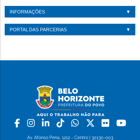
INFORMAÇÕES
PORTAL DAS PARCERIAS
Facebook
Instagram
Linkedin
Tiktok
Whatsapp
X
Flickr
Yo
Av. Afonso Pena, 1212 - Centro | 30130-003