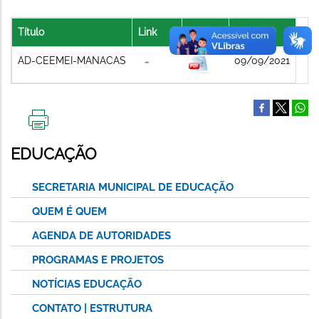
Título
Link
Arquivo
Data
AD-CEEMEI-MANACAS
09/09/2021
IMPRIMIR
ESTA
EDUCAÇÃO
PÁGINA
SECRETARIA MUNICIPAL DE EDUCAÇÃO
QUEM É QUEM
AGENDA DE AUTORIDADES
PROGRAMAS E PROJETOS
NOTÍCIAS EDUCAÇÃO
CONTATO | ESTRUTURA