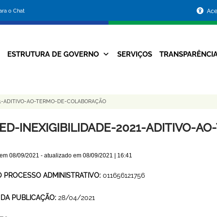
Portal
para o Chat
Ace
da
Prefeitura
ESTRUTURA DE GOVERNO
SERVIÇOS
TRANSPARÊNCI
Navegação
de
Principal
Belo
21-ADITIVO-AO-TERMO-DE-COLABORAÇÃO
Horizonte
ED-INEXIGIBILIDADE-2021-ADITIVO-
 em
08/09/2021
- atualizado em
08/09/2021 | 16:41
O PROCESSO ADMINISTRATIVO:
011656121756
 DA PUBLICAÇÃO:
28/04/2021