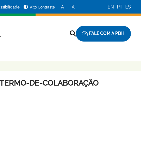
−
+
A
A
EN
PT
ES
ssibilidade
Alto Contraste
FALE COM A PBH
A
AO-TERMO-DE-COLABORAÇÃO