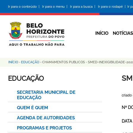
Pular
Ir para o conteúdo |
Ir para o menu |
Ir para a busca |
Ir para o rodapé |
Ir 
para
o
conteúdo
principal
INÍCIO
NOTÍCIAS
INÍCIO
-
EDUCAÇÃO
-
CHAMAMENTOS PUBLICOS
-
SMED-INEXIGIBILIDADE-20
Trilha
de
SM
EDUCAÇÃO
navegação
SECRETARIA MUNICIPAL DE
criado
EDUCAÇÃO
QUEM É QUEM
Nº D
AGENDA DE AUTORIDADES
DATA
PROGRAMAS E PROJETOS